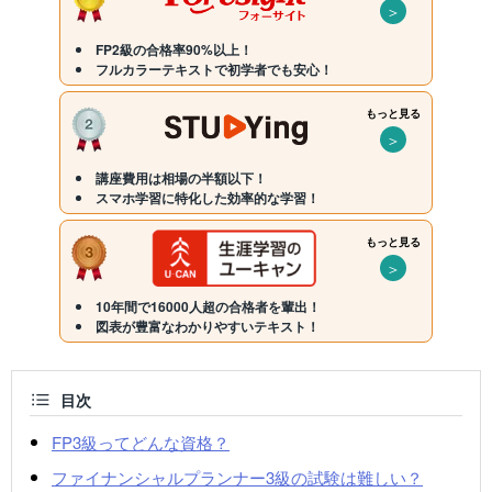
＞
FP2級の合格率90%以上！
フルカラーテキストで初学者でも安心！
もっと見る
＞
講座費用は相場の半額以下！
スマホ学習に特化した効率的な学習！
もっと見る
＞
10年間で16000人超の合格者を輩出！
図表が豊富なわかりやすいテキスト！
目次
FP3級ってどんな資格？
ファイナンシャルプランナー3級の試験は難しい？