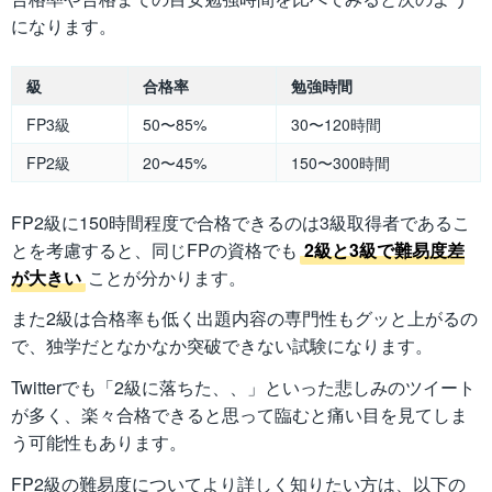
になります。
級
合格率
勉強時間
FP3級
50〜85%
30〜120時間
FP2級
20〜45%
150〜300時間
FP2級に150時間程度で合格できるのは3級取得者であるこ
とを考慮すると、同じFPの資格でも
2級と3級で難易度差
が大きい
ことが分かります。
また2級は合格率も低く出題内容の専門性もグッと上がるの
で、独学だとなかなか突破できない試験になります。
Twitterでも「2級に落ちた、、」といった悲しみのツイート
が多く、楽々合格できると思って臨むと痛い目を見てしま
う可能性もあります。
FP2級の難易度についてより詳しく知りたい方は、以下の