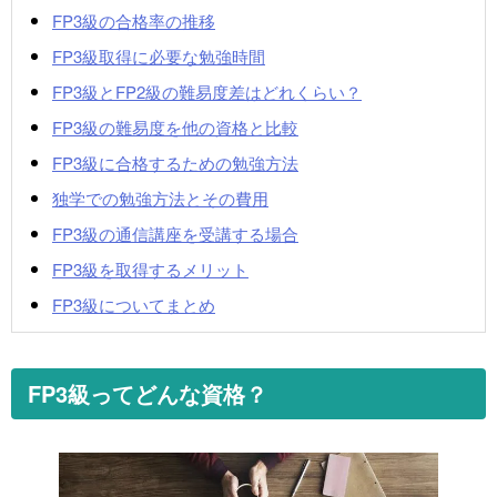
FP3級の合格率の推移
FP3級取得に必要な勉強時間
FP3級とFP2級の難易度差はどれくらい？
FP3級の難易度を他の資格と比較
FP3級に合格するための勉強方法
独学での勉強方法とその費用
FP3級の通信講座を受講する場合
FP3級を取得するメリット
FP3級についてまとめ
FP3級ってどんな資格？