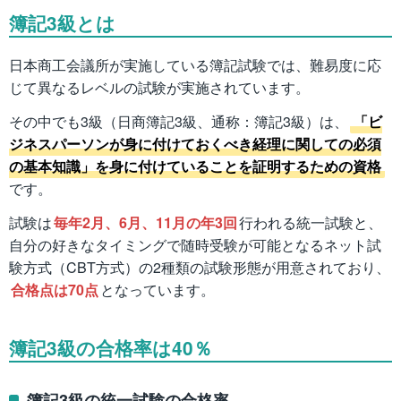
簿記3級とは
日本商工会議所が実施している簿記試験では、難易度に応
じて異なるレベルの試験が実施されています。
その中でも3級（日商簿記3級、通称：簿記3級）は、
「ビ
ジネスパーソンが身に付けておくべき経理に関しての必須
の基本知識」を身に付けていることを証明するための資格
です。
試験は
毎年2月、6月、11月の年3回
行われる統一試験と、
自分の好きなタイミングで随時受験が可能となるネット試
験方式（CBT方式）の2種類の試験形態が用意されており、
合格点は70点
となっています。
簿記3級の合格率は40％
簿記3級の統一試験の合格率