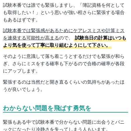
試験本番では誰でも緊張しますし、「簿記資格を何として
も取得したい！」という思いが強い程さらに緊張する場合
もあるはずです。
試験本番では緊張感があるためにケアレスミスや計算ミス
を連発する可能性が高まる
ので、
試験当日の計算はいつも
より気を使って丁寧に取り組むようにして下さい。
そのように意識して落ち着こうとするだけでも緊張が和ら
ぎ、さらにミスをする確率も下がるので合格の確率が各段
にアップします。
緊張するのは当然だと開き直るくらいの気持ちがあったほ
うが良いでしょう。
わからない問題を飛ばす勇気を
緊張もある中で試験本番で分からない問題に出会うとパニ
ックになったり冷静さを失ってしまう人もいます。