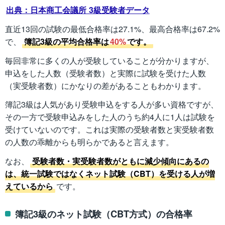
出典：日本商工会議所 3級受験者データ
直近13回の試験の最低合格率は27.1%、最高合格率は67.2%
で、
簿記3級の平均合格率は
40%
です。
毎回非常に多くの人が受験していることが分かりますが、
申込をした人数（受験者数）と実際に試験を受けた人数
（実受験者数）にかなりの差があることもわかります。
簿記3級は人気があり受験申込をする人が多い資格ですが、
その一方で受験申込みをした人のうち約4人に1人は試験を
受けていないのです。これは実際の受験者数と実受験者数
の人数の乖離からも明らかであると言えます。
なお、
受験者数・実受験者数がともに減少傾向にあるの
は、統一試験ではなくネット試験（CBT）を受ける人が増
えているから
です。
簿記3級のネット試験（CBT方式）の合格率