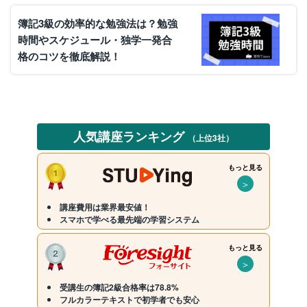
簿記3級の効率的な勉強法は？勉強
時間やスケジュール・独学一発合
格のコツを徹底解説！
人気講座ランキング
（上位3社）
もっと見る
＞
講座費用は業界最安値！
スマホで学べる最先端の学習システム
もっと見る
＞
受講生の簿記2級合格率は78.8%
フルカラーテキストで初学者でも安心