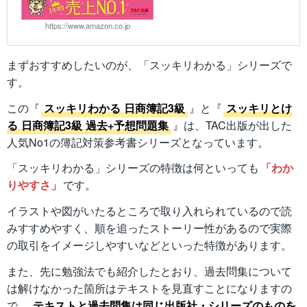
https://www.amazon.co.jp
まずおすすめしたいのが、「スッキリわかる」シリーズで
す。
この『
スッキリわかる 日商簿記3級
』と『
スッキリとけ
る 日商簿記3級 過去+予想問題集
』は、TAC出版が出した
人気No1の簿記対策参考書シリーズとなっています。
「スッキリわかる」シリーズの特徴は何といっても
「わか
りやすさ」
です。
イラストや図がいたるところで取り入れられているので読
みすすめやすく、順を追ったストーリー性があるので実際
の取引をイメージしやすいなどといった特徴があります。
また、先に勉強法でも紹介したとおり、過去問集について
は解けなかった箇所はテキストを見直すことになりますの
で、
テキストと過去問集は同じ出版社・シリーズのものを