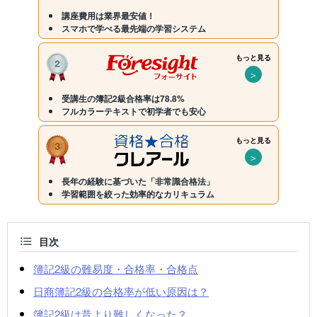
講座費用は業界最安値！
スマホで学べる最先端の学習システム
もっと見る
＞
受講生の簿記2級合格率は78.8%
フルカラーテキストで初学者でも安心
もっと見る
＞
長年の経験に基づいた「非常識合格法」
学習範囲を絞った効率的なカリキュラム
目次
簿記2級の難易度・合格率・合格点
日商簿記2級の合格率が低い原因は？
簿記2級は昔より難しくなった？