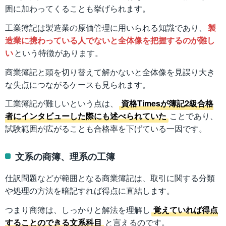
囲に加わってくることも挙げられます。
工業簿記は製造業の原価管理に用いられる知識であり、
製
造業に携わっている人でないと全体像を把握するのが難し
い
という特徴があります。
商業簿記と頭を切り替えて解かないと全体像を見誤り大き
な失点につながるケースも見られます。
工業簿記が難しいという点は、
資格Timesが簿記2級合格
者にインタビューした際にも述べられていた
ことであり、
試験範囲が広がることも合格率を下げている一因です。
文系の商簿、理系の工簿
仕訳問題などが範囲となる商業簿記は、取引に関する分類
や処理の方法を暗記すれば得点に直結します。
つまり商簿は、しっかりと解法を理解し
覚えていれば得点
することのできる文系科目
と言えるのです。