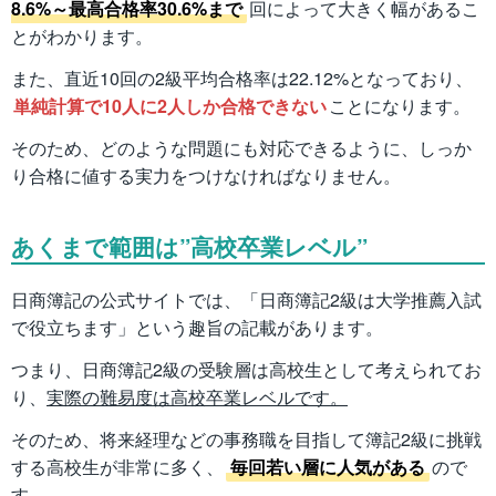
8.6%～最高合格率30.6%まで
回によって大きく幅があるこ
とがわかります。
また、直近10回の2級平均合格率は22.12%となっており、
単純計算で10人に2人しか合格できない
ことになります。
そのため、どのような問題にも対応できるように、しっか
り合格に値する実力をつけなければなりません。
あくまで範囲は”高校卒業レベル”
日商簿記の公式サイトでは、「日商簿記2級は大学推薦入試
で役立ちます」という趣旨の記載があります。
つまり、日商簿記2級の受験層は高校生として考えられてお
り、
実際の難易度は高校卒業レベルです。
そのため、将来経理などの事務職を目指して簿記2級に挑戦
する高校生が非常に多く、
毎回若い層に人気がある
ので
す。