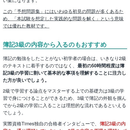
い案になります。
この「予想問題集」にはいわゆる初見の問題が多くあるた
め、「本試験を想定した実践的な問題を解く」という意味
では優れた教材です。
簿記3級の内容から入るのもおすすめ
簿記の勉強をしたことがない初学者の場合は、いきなり2級
のテキストに着手するのではなく、
最初の50時間程度は簿
記3級の学習に割いて基本的な事項を理解することに注力し
た方が良いでしょう。
2級で学習する論点をマスターする上での基礎力は3級の学
習で身につけることができるため、3級で簿記の外観を掴ん
でから2級の学習に入ることは理想的な流れであるといえる
でしょう。
実際資格Times独自の合格者インタビューで、
簿記3級の内