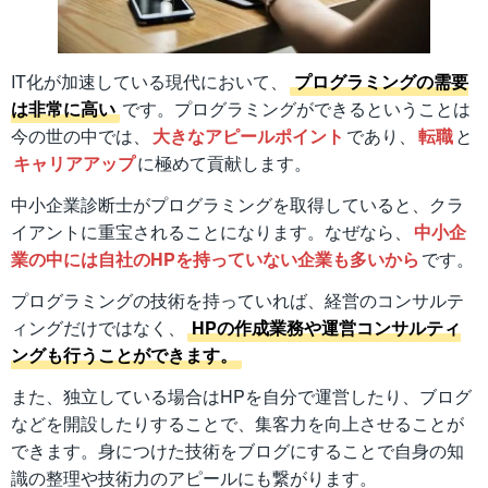
IT化が加速している現代において、
プログラミングの需要
は非常に高い
です。プログラミングができるということは
今の世の中では、
大きなアピールポイント
であり、
転職
と
キャリアアップ
に極めて貢献します。
中小企業診断士がプログラミングを取得していると、クラ
イアントに重宝されることになります。なぜなら、
中小企
業の中には自社のHPを持っていない企業も多いから
です。
プログラミングの技術を持っていれば、経営のコンサルテ
ィングだけではなく、
HPの作成業務や運営コンサルティ
ングも行うことができます。
また、独立している場合はHPを自分で運営したり、ブログ
などを開設したりすることで、集客力を向上させることが
できます。身につけた技術をブログにすることで自身の知
識の整理や技術力のアピールにも繋がります。