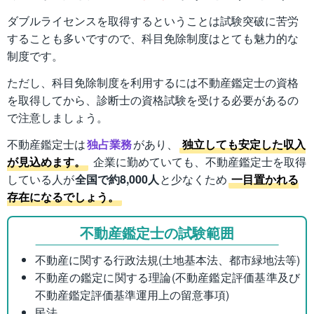
ダブルライセンスを取得するということは試験突破に苦労
することも多いですので、科目免除制度はとても魅力的な
制度です。
ただし、科目免除制度を利用するには不動産鑑定士の資格
を取得してから、診断士の資格試験を受ける必要があるの
で注意しましょう。
不動産鑑定士は
独占業務
があり、
独立しても安定した収入
が見込めます。
企業に勤めていても、不動産鑑定士を取得
している人が
全国で約8,000人
と少なくため
一目置かれる
存在になるでしょう。
不動産鑑定士の試験範囲
不動産に関する行政法規(土地基本法、都市緑地法等)
不動産の鑑定に関する理論(不動産鑑定評価基準及び
不動産鑑定評価基準運用上の留意事項)
民法