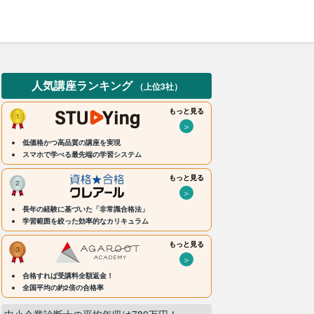
人気講座ランキング
（上位3社）
もっと見る
＞
低価格かつ高品質の講座を実現
スマホで学べる最先端の学習システム
もっと見る
＞
長年の経験に基づいた「非常識合格法」
学習範囲を絞った効率的なカリキュラム
もっと見る
＞
合格すれば受講料全額返金！
全国平均の約2倍の合格率