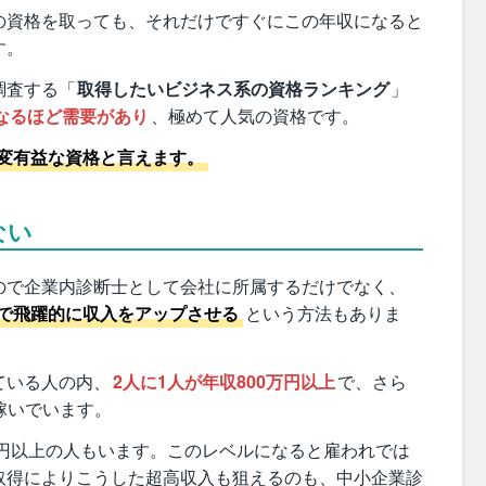
の資格を取っても、それだけですぐにこの年収になると
す。
調査する「
取得したいビジネス系の資格ランキング
」
になるほど需要があり
、極めて人気の資格です。
変有益な資格と言えます。
ない
ので企業内診断士として会社に所属するだけでなく、
で飛躍的に収入をアップさせる
という方法もありま
ている人の内、
2人に1人が年収800万円以上
で、さら
稼いでいます。
万円以上の人もいます。このレベルになると雇われでは
取得によりこうした超高収入も狙えるのも、中小企業診