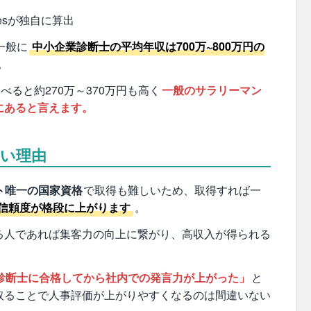
esが独自に算出
一般に
中小企業診断士の平均年収は700万~800万円の
。
べると約270万～370万円も高く
一般のサラリーマン
にあると言えます。
高い理由
ト唯一の国家資格
で取得も難しいため、取得すれば一
信頼度が格段に上がります
。
る人であれば集客力の向上に繋がり、高収入が得られる
診断士に合格してから社内での発言力が上がった」
と
取ることで人事評価が上がりやすくなるのは間違いない