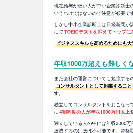
現在給与が低い人が中小企業診断士
いうわけではないので注意が必要で
しかし中小企業診断士は日経新聞が
にて
TOEICテストを抑えてトップ
ビジネススキルを高めるためにも大
年収1000万超えも難しく
また会社の運営についても勉強する
コンサルタントとして起業すること
す。
独立してコンサルタントをおこなっ
に
4割程度の人が年収1000万円以上
独立している人の中には年収3000
達成するのはほぼ不可能です。資格