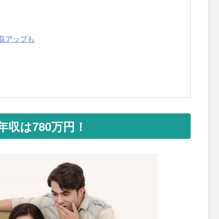
収アップも
収は780万円！