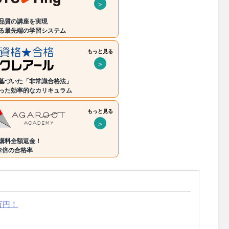
＞
品質の講座を実現
る最先端の学習システム
もっと見る
＞
基づいた「非常識合格法」
った効率的なカリキュラム
もっと見る
＞
講料全額返金！
2倍の合格率
万円！