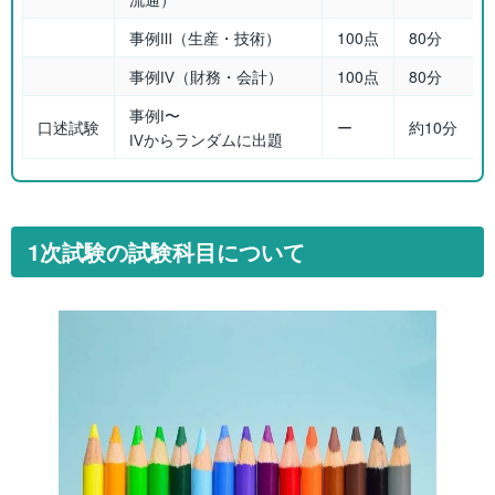
事例Ⅲ（生産・技術）
100点
80分
事例Ⅳ（財務・会計）
100点
80分
事例Ⅰ〜
口述試験
ー
約10分
Ⅳからランダムに出題
1次試験の試験科目について