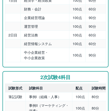
1日目
経済学・経済政策
100点
60分
財務・会計
100点
60分
企業経営理論
100点
90分
運営管理
100点
90分
2日目
経営法務
100点
60分
経営情報システム
100点
60分
中小企業経営・
100点
90分
中小企業政策
2次試験4科目
試験形式
試験科目
配点
試験時間
筆記試験
事例Ⅰ（組織・人事）
100点
80分
事例Ⅱ（マーケティング・
100点
80分
流通）