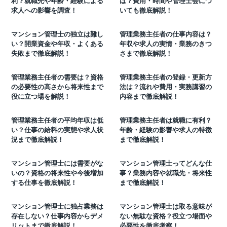
利？就職先や年齢・経験による
は？費用・時間や管理士会につ
求人への影響を調査！
いても徹底解説！
マンション管理士の独立は難し
管理業務主任者の仕事内容は？
い？開業資金や年収・よくある
年収や求人の実情・業務のきつ
失敗まで徹底解説！
さまで徹底解説！
管理業務主任者の需要は？資格
管理業務主任者の登録・更新方
の必要性の高さから将来性まで
法は？流れや費用・実務講習の
役に立つ場を解説！
内容まで徹底解説！
管理業務主任者の平均年収は低
管理業務主任者は就職に有利？
い？仕事の給料の実態や求人状
年齢・経験の影響や求人の特徴
況まで徹底解説！
まで徹底解説！
マンション管理士には需要がな
マンション管理士ってどんな仕
いの？資格の将来性や今後増加
事？業務内容や就職先・将来性
する仕事を徹底解説！
まで徹底解説！
マンション管理士に独占業務は
マンション管理士は取る意味が
存在しない？仕事内容からデメ
ない無駄な資格？役立つ場面や
リットまで徹底解説！
必要性を徹底考察！