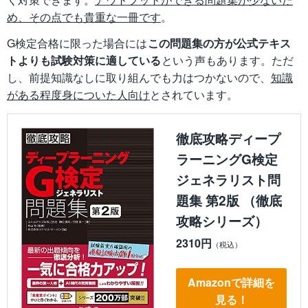
め、その点でも貴重な一冊です
。
G検定合格に限った場合には
この問題集の方が公式テキス
トよりも試験対策に適している
という声もあります。ただ
し、前提知識なしに取り組んでも力はつかないので、
知識
がある程度身についた人向け
とされています。
徹底攻略ディープ
ラーニングG検定
ジェネラリスト問
題集 第2版 （徹底
攻略シリーズ）
2310円
Amazonで詳細を
見る！