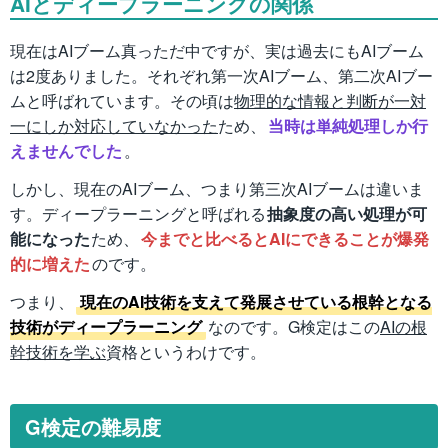
AIとディープラーニングの関係
現在はAIブーム真っただ中ですが、実は過去にもAIブーム
は2度ありました。それぞれ第一次AIブーム、第二次AIブー
ムと呼ばれています。その頃は
物理的な情報と判断が一対
一にしか対応していなかった
ため、
当時は単純処理しか行
えませんでした
。
しかし、現在のAIブーム、つまり第三次AIブームは違いま
す。ディープラーニングと呼ばれる
抽象度の高い処理が可
能になった
ため、
今までと比べるとAIにできることが爆発
的に増えた
のです。
つまり、
現在のAI技術を支えて発展させている根幹となる
技術がディープラーニング
なのです。G検定はこの
AIの根
幹技術を学ぶ
資格というわけです。
G検定の難易度