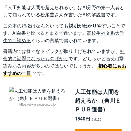
「人工知能は人間を超えられるか」はAI分野の第一人者と
して知られている松尾豊さんが書いたAIの解説書です。
この本の特徴はなんといっても
説明がわかりやすい
ことで
す。AI白書と比べるとまるで違います。
高校生や文系大学
生でも読める
くらいの言葉で書かれています。
書籍内では様々なトピックが取り上げられていますが、
社
会的に話題になったものばかり
です。どちらかと言えば馴
染みある内容が多いのではないでしょうか。
初心者にもお
すすめの一冊
です。
人工知能は人間を
超えるか （角川Ｅ
https://www.amazon.co.jp
ＰＵＢ選書）
1540円