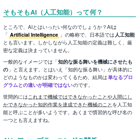
そもそもAI（人工知能）って何？
ところで、AIとはいったい何なのでしょうか？AIは
「
Artificial Intelligence
」の略称で、日本語では
人工知能
とも言います。しかしながら人工知能の定義は難しく、厳
密な定義は決まっていません。
一般的なイメージでは「
知的な振る舞いを機械にさせたも
の
」と言えます。とはいえ「知的な振る舞い」が具体的に
どのようなものかは変わってくるため、結局は
単なるプロ
グラムとの違いが明確ではない
のです。
世間的には
これまで機械ではできなかったことや人間にし
かできなかった知的作業を達成できた機械のこと
を人工知
能と呼ぶことが多いようです。あくまで慣習的な呼び名の
一つとも言えますね。