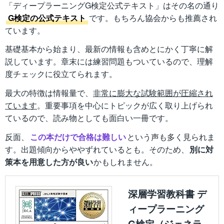
「ディープラーニングG検定公式テキスト」はその名の通り
G検定の公式テキスト
です。もちろん協会からも推薦され
ています。
基礎基本から始まり、最新の情報も含めとにかく丁寧に解
説しています。章末には練習問題もついているので、理解
度チェックに役立てられます。
最大の特徴は情報量で、
非常に膨大な試験範囲が圧縮され
ています
。重要事項を中心にトピックが広く取り上げられ
ているので、読み物としても面白い一冊です。
反面、
この本だけで合格は難しい
という声も多く見られま
す。出題傾向からややずれているとも。そのため、
別に対
策本を用意した方が良い
かもしれません。
深層学習教科書 デ
ィープラーニング
G検定（ジェネラ