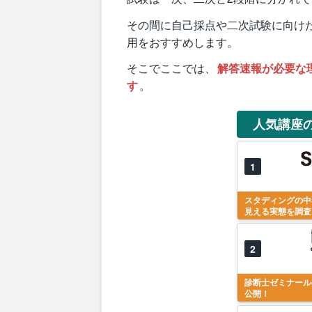
その間に自己採点や二次試験に向け
用をおすすめします。
そこでここでは、
解答速報が必要な
す
。
人気講座
1
スタディングの中
見える実態を調査
2
診断士ゼミナール
公開！