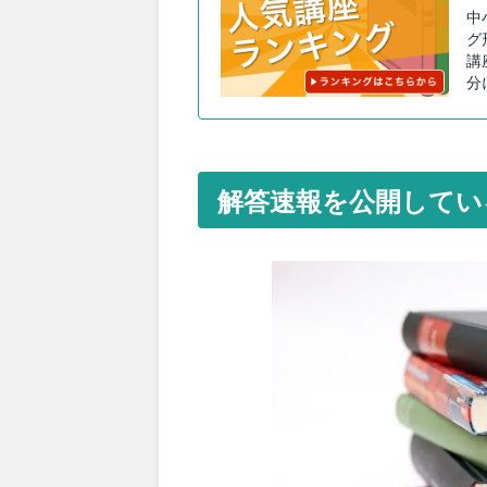
中
グ
講
分
解答速報を公開してい