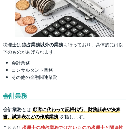
税理士は
独占業務以外の業務
も行っており、具体的には以
下のものがあげられます。
会計業務
コンサルタント業務
その他の金融関連業務
会計業務
会計業務
とは
顧客に代わって記帳代行、財務諸表や決算
書、試算表などの作成業務
を指します。
これらは
税理士の独占業務ではないものの税理士と関連性