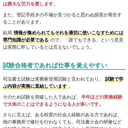
は膨大な労力を要します
。
また、登記手続きの不備が見つかると思わぬ損害が発生す
ることがあります。
結局
情報が集められてもそれを適切に使いこなすためには
専門知識が必要である
ので、「誰でもできる」という意見
は実態に即しているとは言えないでしょう。
試験合格者であれば仕事を覚えやすい
司法書士試験は実務家登用試験と言われており、
試験で学
ぶ内容が実務に直結しています
。
そのため試験を突破した人であれば、
半年ほどの実務経験
で大体のことはできるようになる人が多いです。
さらに言えば、ある程度の社会人経験のある方であれば、
他の事務所で修行を行わなくても、司法書士会の研修など