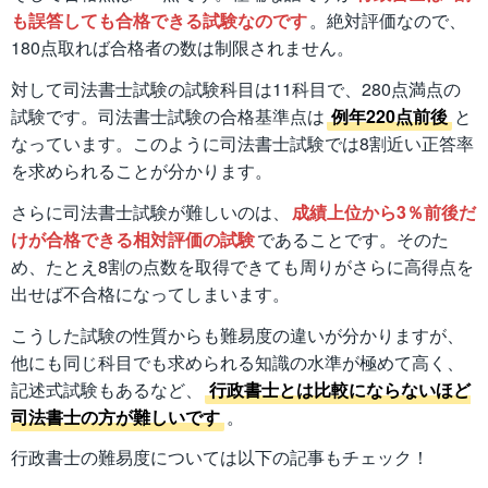
も誤答しても合格できる試験なのです
。絶対評価なので、
180点取れば合格者の数は制限されません。
対して司法書士試験の試験科目は11科目で、280点満点の
試験です。司法書士試験の合格基準点は
例年220点前後
と
なっています。このように司法書士試験では8割近い正答率
を求められることが分かります。
さらに司法書士試験が難しいのは、
成績上位から3％前後だ
けが合格できる相対評価の試験
であることです。そのた
め、たとえ8割の点数を取得できても周りがさらに高得点を
出せば不合格になってしまいます。
こうした試験の性質からも難易度の違いが分かりますが、
他にも同じ科目でも求められる知識の水準が極めて高く、
記述式試験もあるなど、
行政書士とは比較にならないほど
司法書士の方が難しいです
。
行政書士の難易度については以下の記事もチェック！