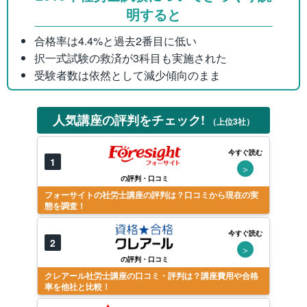
明すると
合格率は4.4%と過去2番目に低い
択一式試験の救済が3科目も実施された
受験者数は依然として減少傾向のまま
人気講座の評判をチェック!
（上位3社）
今すぐ読む
1
＞
の評判・口コミ
フォーサイトの社労士講座の評判は？口コミから現在の実
態を調査！
今すぐ読む
2
＞
の評判・口コミ
クレアール社労士講座の口コミ・評判は？講座費用や合格
率を他社と比較！