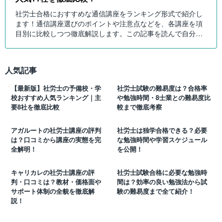
社労士合格におすすめな通信講座をランキング形式で紹介し
ます！通信講座選びのポイントや注意点などを、各講座を項
目別に比較しつつ徹底解説します。この記事を読んで自分に
ピッタリの社労士通信講座を選びましょう！
人気記事
【最新版】社労士の予備校・学
社労士試験の難易度は？合格率
校おすすめ人気ランキング｜主
や勉強時間・8士業との難易度比
要8社を徹底比較
較まで徹底考察
アガルートの社労士講座の評判
社労士は独学合格できる？必要
は？口コミから講座の実態を完
な勉強時間や学習スケジュール
全解明！
を公開！
キャリカレの社労士講座の評
社労士試験合格に必要な勉強時
判・口コミは？教材・価格面や
間は？効率の良い勉強法から試
サポート体制の全貌を徹底解
験の難易度まで全て紹介！
説！