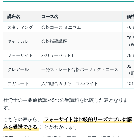
講座名
コース名
価格
スタディング
合格コース ミニマム
46,8
78,8
キャリカレ
合格指導講座
（W
フォーサイト
バリューセット1
78,8
92,1
クレアール
一発ストレート合格パーフェクトコース
（割
アガルート
入門総合カリキュラム/ライト
151,
社労士の主要通信講座5つの受講料を比較した表となりま
す。
こちらの表から、
フォーサイトは比較的リーズナブルに講
座を受講できる
ことがわかります。