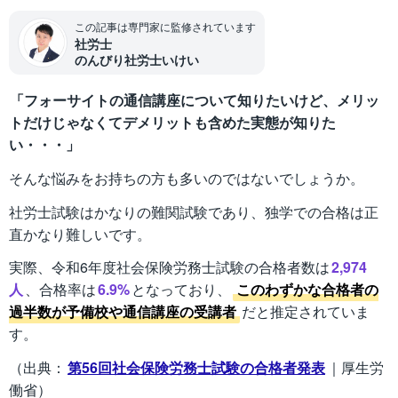
この記事は専門家に監修されています
社労士
のんびり社労士いけい
「フォーサイトの通信講座について知りたいけど、メリッ
トだけじゃなくてデメリットも含めた実態が知りた
い・・・」
そんな悩みをお持ちの方も多いのではないでしょうか。
社労士試験はかなりの難関試験であり、独学での合格は正
直かなり難しいです。
実際、令和6年度社会保険労務士試験の合格者数は
2,974
人
、合格率は
6.9%
となっており、
このわずかな合格者の
過半数が予備校や通信講座の受講者
だと推定されていま
す。
（出典：
第56回社会保険労務士試験の合格者発表
｜厚生労
働省）