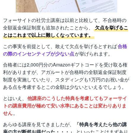
フォーサイトの社労士講座は以前と比較して、不合格時の
全額返金保証制度も追加されたことから、
欠点を挙げるこ
とはこれまで以上に難しくなっています。
この事実を前提として、敢えて欠点を挙げるとすれば
合格
の際のインセンティブが少ない点
が挙げられます。
合格者には2,000円分のAmazonギフトコードを受け取る権
利がありますが、アガルートが合格時の全額返金保証制度
制度を実施していたり、スタディングも1万円のお祝い金が
ある点を考慮するとこの金額は少ないといえるでしょう。
とはいえ、
他講座のこうした特典を考慮してもフォーサイ
トの講座費用が極めて安い水準にあることは変わりありま
せん
。
あらゆる講座を見てきましたが、
「特典を考えたら他の講
座の方が断然お得だった・・・」
といったことはまずあり