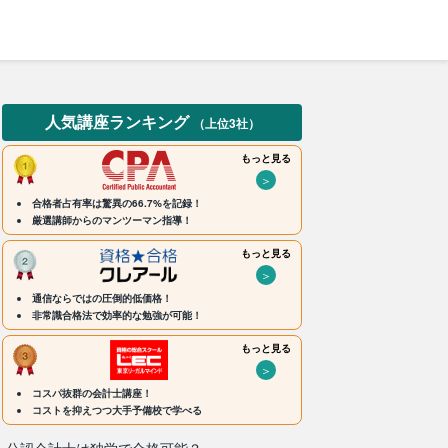
人気講座ランキング
（上位3社）
もっと見る
＞
合格者占有率は驚異の66.7%を記録！
厳選講師からのマンツーマン指導！
もっと見る
＞
通信ならではの圧倒的低価格！
非常識合格法で効率的な勉強が可能！
もっと見る
＞
コスパ抜群の会計士講座！
コストを抑えつつ大手予備校で学べる