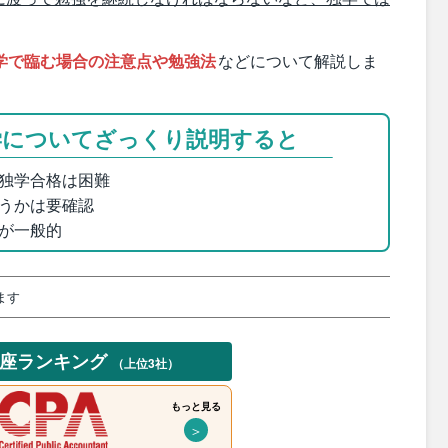
学で臨む場合の注意点や勉強法
などについて解説しま
学についてざっくり説明すると
独学合格は困難
うかは要確認
が一般的
ます
講座ランキング
（上位3社）
もっと見る
＞