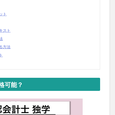
ット
キスト
法
る方法
ト
格可能？