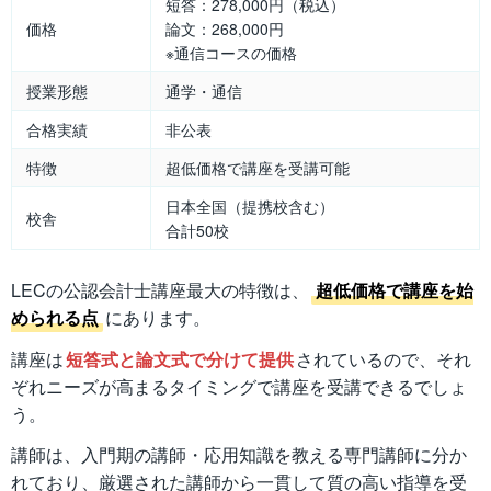
短答：278,000円（税込）
価格
論文：268,000円
※通信コースの価格
授業形態
通学・通信
合格実績
非公表
特徴
超低価格で講座を受講可能
日本全国（提携校含む）
校舎
合計50校
LECの公認会計士講座最大の特徴は、
超低価格で講座を始
められる点
にあります。
講座は
短答式と論文式で分けて提供
されているので、それ
ぞれニーズが高まるタイミングで講座を受講できるでしょ
う。
講師は、入門期の講師・応用知識を教える専門講師に分か
れており、厳選された講師から一貫して質の高い指導を受