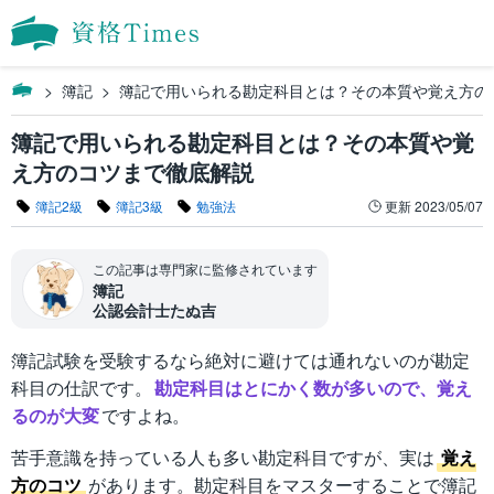
簿記
簿記で用いられる勘定科目とは？その本質や覚え方の
簿記で用いられる勘定科目とは？その本質や覚
え方のコツまで徹底解説
簿記2級
簿記3級
勉強法
更新
2023/05/07
この記事は専門家に監修されています
簿記
公認会計士たぬ吉
簿記試験を受験するなら絶対に避けては通れないのが勘定
科目の仕訳です。
勘定科目はとにかく数が多いので、覚え
るのが大変
ですよね。
苦手意識を持っている人も多い勘定科目ですが、実は
覚え
方のコツ
があります。勘定科目をマスターすることで簿記