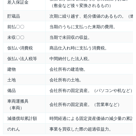
差入保証金
（敷金など後々変換されるもの）
貯蔵品
次期に繰り越す、処分価値のあるもの。（燃
前払〇〇
当期のうちに支払った来期の費用。
未収〇〇
当期で未回収の収益。
仮払い消費税
商品仕入れ時に支払う消費税。
仮払い法人税等
中間納付した法人税。
建物
会社所有の建造物。
土地
会社所有の土地。
備品
会社所有の固定資産。（パソコンや机など）
車両運搬具
会社所有の固定資産。（営業車など）
（車両）
減価償却累計額
時間経過による固定資産価値の減少量の累計
のれん
事業を買収した際の超過収益力。