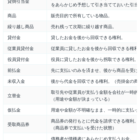
貸倒引当金
をあらかじめ予想して引き当てておいた引当
商品
販売目的で所有している物品。
繰り越し商品
売れ残って次期に繰り越す商品。
貸付金
貸したお金を後から回収できる権利。
従業員貸付金
従業員に貸したお金を後から回収できる権利
役員貸付金
役員に貸したお金を後から拐取できる権利。
前払金
先に支払いのみを済ませ、後から商品を受け
未収入金
後から代金を回収できる権利。（売掛金の商
取引先や従業員が支払う金額を会社が一時的
立替金
（用途や金額が決まっている）
仮払金
用途や金額が不明確なまま、一時的に支払っ
商品券の発行もとに代金を請求できる権利。
受取商品券
（商品券で支払いを受けた状態）
債務者が債権者にあらかじめ支払うお金。