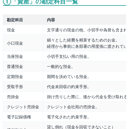
①「資産」の勘定科目一覧
勘定科目
内容
現金
文字通りの現金の他、小切手や為替も含まれ
細々とした経費を精算するためのお金。
小口現金
経理から事前に各部署の用度係に渡されてい
当座預金
小切手支払い用の預金。
普通預金
一般的な預金。
定期預金
期間を決めている預金。
受取手形
代金未回収の約束手形。
売掛金
掛け売りした際に、後から代金を受け取れる
クレジット売掛金
クレジット会社宛の売掛金。
電子記録債権
電子化された約束手形。
貸し倒れ（現金を回収できないこと）