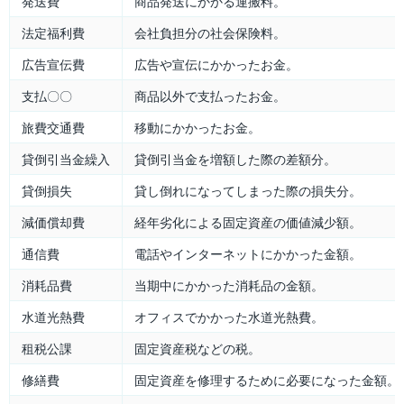
発送費
商品発送にかかる運搬料。
法定福利費
会社負担分の社会保険料。
広告宣伝費
広告や宣伝にかかったお金。
支払〇〇
商品以外で支払ったお金。
旅費交通費
移動にかかったお金。
貸倒引当金繰入
貸倒引当金を増額した際の差額分。
貸倒損失
貸し倒れになってしまった際の損失分。
減価償却費
経年劣化による固定資産の価値減少額。
通信費
電話やインターネットにかかった金額。
消耗品費
当期中にかかった消耗品の金額。
水道光熱費
オフィスでかかった水道光熱費。
租税公課
固定資産税などの税。
修繕費
固定資産を修理するために必要になった金額。