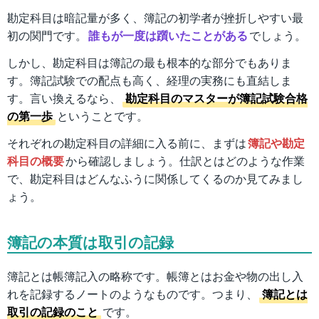
勘定科目は暗記量が多く、簿記の初学者が挫折しやすい最
初の関門です。
誰もが一度は躓いたことがある
でしょう。
しかし、勘定科目は簿記の最も根本的な部分でもありま
す。簿記試験での配点も高く、経理の実務にも直結しま
す。言い換えるなら、
勘定科目のマスターが簿記試験合格
の第一歩
ということです。
それぞれの勘定科目の詳細に入る前に、まずは
簿記や勘定
科目の概要
から確認しましょう。仕訳とはどのような作業
で、勘定科目はどんなふうに関係してくるのか見てみまし
ょう。
簿記の本質は取引の記録
簿記とは帳簿記入の略称です。帳簿とはお金や物の出し入
れを記録するノートのようなものです。つまり、
簿記とは
取引の記録のこと
です。