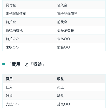
貸付金
借入金
電子記録債権
電子記録債務
前払金
前受金
仮払消費税
仮受消費税
前払○○
未払○○
未収○○
前受○○
「費用」と「収益」
費用
収益
仕入
売上
雑損
雑益
支払○○
受取○○