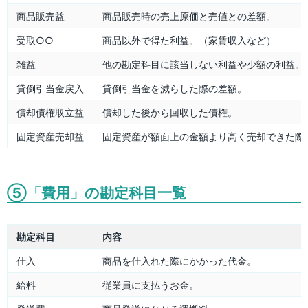
商品販売益
商品販売時の売上原価と売値との差額。
受取○○
商品以外で得た利益。（家賃収入など）
雑益
他の勘定科目に該当しない利益や少額の利益。
貸倒引当金戻入
貸倒引当金を減らした際の差額。
償却債権取立益
償却した後から回収した債権。
固定資産売却益
固定資産が額面上の金額より高く売却できた際
⑤「費用」の勘定科目一覧
勘定科目
内容
仕入
商品を仕入れた際にかかった代金。
給料
従業員に支払うお金。