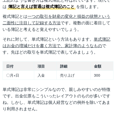
は
簿記と言えば普通は複式簿記のこと
を指します。
複式簿記とは
一つの取引を財産の変化と損益の状態という
二面性に注目して記録する方法
です。複数の面に着目して
いる簿記と考えると覚えやすいでしょう。
それに対して、単式簿記という方法もあります。
単式簿記
はお金の増減だけを書く方法で、家計簿のようなもの
で
す。先ほどの取引を単式簿記で表してみましょう。
日付
項目
詳細
金額
〇月×日
入金
売り上げ
300
単式簿記は非常にシンプルなので、親しみやすいのが特徴
です。出金伝票もこういったレイアウトのものが多いです
ね。しかし、単式簿記は個人経営などの例外を除いてあま
り利用されません。