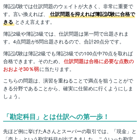
簿記試験では仕訳問題のウェイトが大きく、非常に重要で
す。言い換えれば、
仕訳問題を抑えれば簿記試験に合格で
きる
とさえ言えます。
簿記2級や簿記3級では、仕訳問題は第一問で出題されま
す。4点問題が5問出題されるので、合計20点分です。
簿記試験は簿記2級でも簿記3級での100点中70点を取れば
合格できます。そのため、
仕訳問題は合格に必要な点数の
おおよそ30％弱
に当たります。
こちらの問題は、演習を重ねることで満点を狙うことがで
きる分野であることから、確実に仕留めに行くようにしま
しょう。
「勘定科目」とは仕訳への第一歩！
先ほど例に挙げたAさんとスーパーの取引では、「現金」と
「売上」という勘定科目が出てきました。こういった勘定