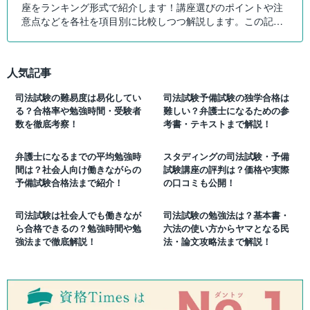
座をランキング形式で紹介します！講座選びのポイントや注
意点などを各社を項目別に比較しつつ解説します。この記事
を読んで自分に最適な司法試験講座を選びましょう！
人気記事
司法試験の難易度は易化してい
司法試験予備試験の独学合格は
る？合格率や勉強時間・受験者
難しい？弁護士になるための参
数を徹底考察！
考書・テキストまで解説！
弁護士になるまでの平均勉強時
スタディングの司法試験・予備
間は？社会人向け働きながらの
試験講座の評判は？価格や実際
予備試験合格法まで紹介！
の口コミも公開！
司法試験は社会人でも働きなが
司法試験の勉強法は？基本書・
ら合格できるの？勉強時間や勉
六法の使い方からヤマとなる民
強法まで徹底解説！
法・論文攻略法まで解説！