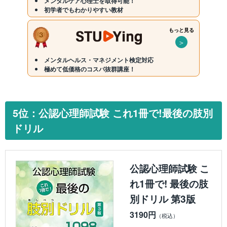
メンタルケア心理士を取得可能！
初学者でもわかりやすい教材
もっと見る
＞
メンタルヘルス・マネジメント検定対応
極めて低価格のコスパ抜群講座！
5位：公認心理師試験 これ1冊で!最後の肢別
ドリル
公認心理師試験 こ
れ1冊で! 最後の肢
別ドリル 第3版
3190円