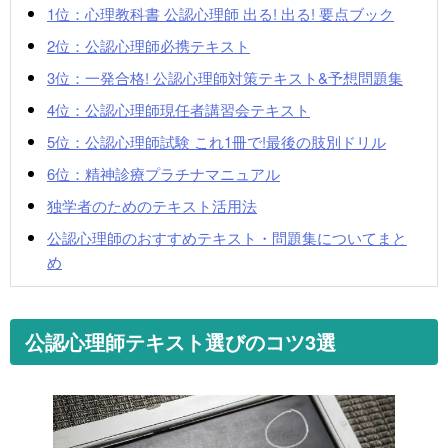
1位：心理教科書 公認心理師 出る! 出る! 要点ブック
2位：公認心理師必携テキスト
3位：一発合格! 公認心理師対策テキスト&予想問題集
4位：公認心理師現任者講習会テキスト
5位：公認心理師試験 これ1冊で!最後の肢別ドリル
6位：精神診療プラチナマニュアル
独学者のためのテキスト活用法
公認心理師のおすすめテキスト・問題集についてまと
め
公認心理師テキスト選びのコツ3選