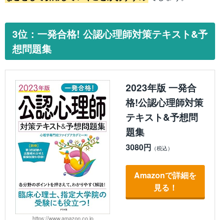
3位：一発合格! 公認心理師対策テキスト&予
想問題集
2023年版 一発合
格!公認心理師対策
テキスト&予想問
題集
3080円
Amazonで詳細を
見る！
https://www.amazon.co.jp