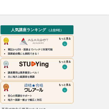
人気講座ランキング
（上位3社）
もっと見る
＞
筆記からES・面接までバッチリ対策可能
国家総合職にも挑戦できる！
もっと見る
＞
講座費用は業界最安レベル！
主に地方上級講座を開講
もっと見る
＞
安心の受講生サポート
地方〜国家一般まで幅広く対応