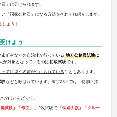
務員」に分けられます。
」と「国家公務員」になる方法をそれぞれ紹介します。
ましょう！
を受けよう
や市町村などの自治体が行っている
地方公務員試験に
人が対象となっているのは
初級試験
です。
よっては違う名前が付けられている
こともあります。
試験
などと呼ばれています。東京23区では「特別区採
ことがほとんどです。
教養試験」「作文」
、2次試験で
「個別面接」「グルー
。