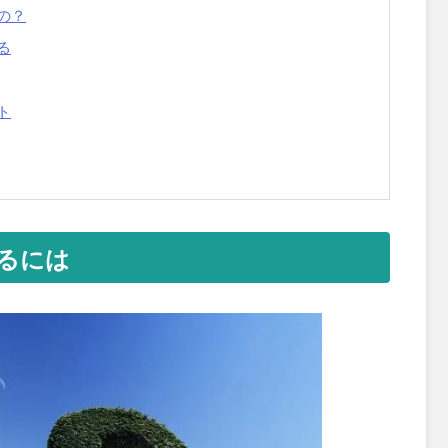
の？
る
ト
るには