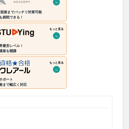
＞
・面接までバッチリ対策可能
も挑戦できる！
もっと見る
＞
界最安レベル！
講座を開講
もっと見る
＞
サポート
般まで幅広く対応