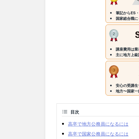
筆記からES
国家総合職に
講座費用は業
主に地方上級
安心の受講生
地方〜国家一
目次
高卒で地方公務員になるには
高卒で国家公務員になるには