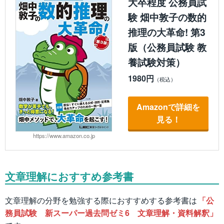
大卒程度 公務員試
験 畑中敦子の数的
推理の大革命! 第3
版（公務員試験 教
養試験対策）
1980円
Amazonで詳細を
見る！
https://www.amazon.co.jp
文章理解におすすめ参考書
文章理解の分野を勉強する際におすすめする参考書は
「公
務員試験 新スーパー過去問ゼミ6 文章理解・資料解釈」