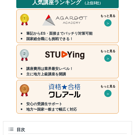
人気講座ランキング
（上位3社）
もっと見る
＞
筆記からES・面接までバッチリ対策可能
国家総合職にも挑戦できる！
もっと見る
＞
講座費用は業界最安レベル！
主に地方上級講座を開講
もっと見る
＞
安心の受講生サポート
地方〜国家一般まで幅広く対応
目次