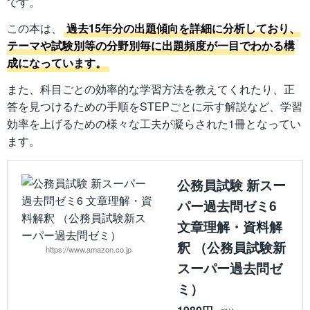
です。
この本は、
過去15年分の出題傾向を詳細に分析しており、
テーマや試験別等の分野別毎に出題頻度が一目でわかる構
成になっています。
また、科目ごとの効率的な学習方法を教えてくれたり、正
答を見つけるための手順をSTEPごとに示す解説など、学習
効率を上げるための様々な工夫が凝らされた1冊となってい
ます。
公務員試験 新スー
パー過去問ゼミ6
文章理解・資料解
釈 （公務員試験新
https://www.amazon.co.jp
スーパー過去問ゼ
ミ）