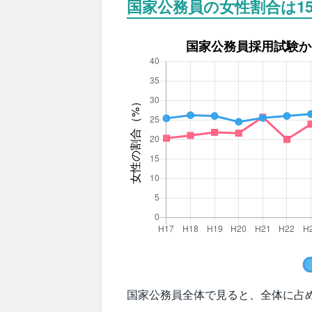
国家公務員の女性割合は15
国家公務員全体で見ると、全体に占め