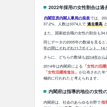
2022年採用の女性割合は過去
内閣官房内閣人事局の発表
では、2
37.2%、人数は3374人で
過去最高
また、国家総合職の女性の割合も34
同じデータの2005年の数値を見ると、
年の間にそれぞれ11.7ポイント、14
さらに、どちらの数値も
2014年か
2014年は内閣府による
「女性の活躍
「女性活躍推進法」
が公布された年
極的に行われたと考えられます。
内閣府は指導的地位の女性
内閣府は、社会のあらゆる分野で
指