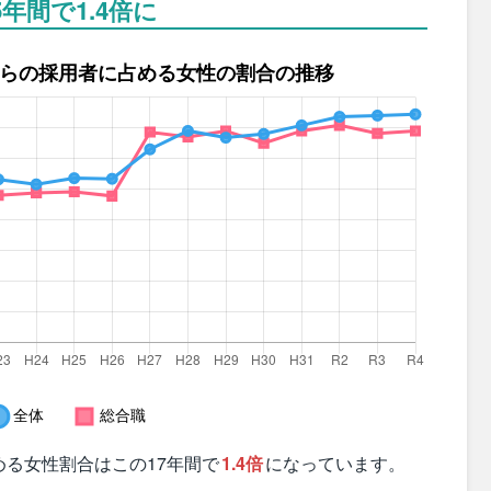
年間で1.4倍に
る女性割合はこの17年間で
1.4倍
になっています。