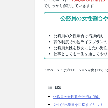
でしっかり解説していきます！
公務員の女性割合
公務員の女性割合は増加傾向
育休制度その他ライフプランの
公務員女性を彼女にしたい男性
仕事としても一生を通してやり
このページにはプロモーションが含まれてい
目次
公務員の女性割合は増加傾向
女性が公務員を目指すメリット