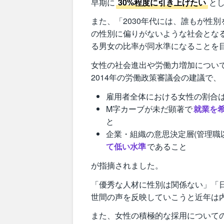
早期に
30%程度に引き上げたい
と
また、「2030年代には、誰もが性
の性別に偏りがないような社会となる
る男女の比率が同水準になることを
女性の社会進出や労働力増加につい
2014年の労働政策審議会の建議で、
雇用者全体における女性の割合は4
M字カーブが未だ顕著で
就業を希
と
企業・組織の意思決定層(管理職以
て低い水準
であること
が指摘されました。
「優秀な人材に性別は関係ない」「
世間の声を反映していこうと近年は
また、女性の積極的な採用について