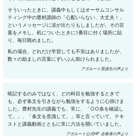
そういったときに、講義中もしくはオーサムコンサル
ティング中の豊村講師の「心配いらない、大丈夫！」
というメッセージに涙が出たりもしましたが、その言
葉をメモし、机についたときに1番目に付く場所に貼
り、毎日眺めました。
私の場合、どれだけ学習しても不安はありましたが、
数々の励ましの言葉にずいぶん助けられました。
アガルート受講生の声より
暗記するのみではなく、どの科目を勉強するときで
も、必ず条文を引きながら勉強をするように心掛けま
した。豊村先生の講義でも、常に、「○○条を確認し
て。」、「条文を意識して。」等と言っていて、テキ
ストと講義動画とともに常に六法を開いていました。
アガルート公式HP 合格者の声より