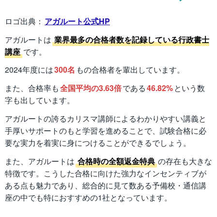
ロゴ出典：
アガルート公式HP
アガルートは
業界最多の合格者数を記録している行政書士
講座
です。
2024年度には
300名
もの合格者を輩出しています。
また、合格率も
全国平均の3.63倍
である
46.82%
という数
字も出しています。
アガルートの誇るカリスマ講師によるわかりやすい講義と
手厚いサポートのもと学習を進めることで、試験合格に必
要な実力を着実に身につけることができるでしょう。
また、アガルートは
合格時の全額返金特典
の存在も大きな
特徴です。こうした合格に向けた強力なインセンティブが
ある点も魅力であり、総合的に見て数ある予備校・通信講
座の中でも特におすすめの1社となっています。