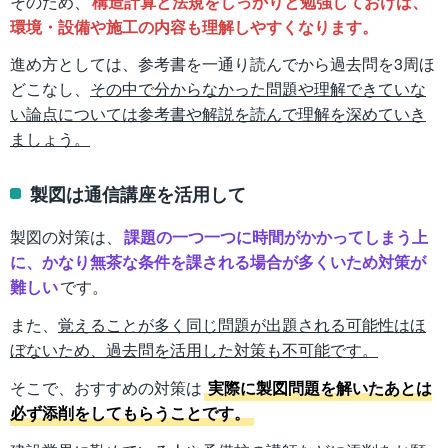
そのため、
構造計算と法規をしっかりと勉強しておけば、
環境・設備や施工の内容も理解しやすくなります。
進め方としては、参考書を一通り読んでから過去問を3周ほ
どこなし、
その中で分からなかった問題や理解できていな
い論点については参考書や解説を読んで理解を深めていき
ましょう。
製図は通信講座を活用して
製図の対策は、
課題の一つ一つに時間がかかってしまう上
に、かなり無茶な条件を課される場合が多くいため対策が
難しい
です。
また、
覚えることが多く同じ問題が出題される可能性はほ
ぼないため、過去問を活用した対策も不可能です。
そこで、おすすめの対策は
実際に製図問題を解いたあとは
必ず添削をしてもらうことです。