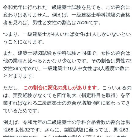
令和元年に行われた一級建築士試験を見ても、この割合に
変わりはありません。例えば、一級建築士学科試験の合格
者を見れば、男性と女性の割合は75:25です。
つまり、一級建築士が4人いれば女性は1人しかいないとい
うことになります。
また、建築士製図試験も学科試験と同様で、女性の割合は
他の業種と比べるとかなり少ないです。その割合は男性72:
女性28ですので、一級建築士10人中女性は3人程度の数に
とどまります。
ただし、
この割合に変化の兆しがあります
。こういえるの
は、実務経験がなくても四年制大（指定科目を取得）を卒
業すればなれる二級建築士の割合が増加傾向に変わってき
ているためです。
例えば、令和元年の二級建築士の学科合格者数の割合は男
性68:女性32です。さらに、製図試験に至っては、男性63: