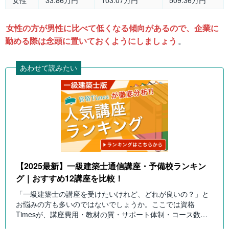
女性
33.86万円
103.07万円
509.36万円
女性の方が男性に比べて低くなる傾向があるので、企業に
勤める際は念頭に置いておくようにしましょう
。
あわせて読みたい
【2025最新】一級建築士通信講座・予備校ランキン
グ｜おすすめ12講座を比較！
「一級建築士の講座を受けたいけれど、どれが良いの？」と
お悩みの方も多いのではないでしょうか。ここでは資格
Timesが、講座費用・教材の質・サポート体制・コース数・
会社の信頼度の5つの観点から各講座を徹底比較します。