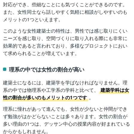
対応ができ、些細なことにも気づくことができるのです。
また、女性同士なら話しやすく気軽に相談がしやすいのも
メリットの1つといえます。
このような女性建築士の特性は、男性では感じ取りにくい
ニーズを感じ取り、空間づくりに取り入れる際にも非常に
効果的であると言われており、多様なプロジェクトにおい
て求められることが増えています。
理系の中では女性の割合が高い
建築士になるには、建築学を学ばなければなりません。理
系の中では物理系や工学系の学科と比べて、
建築学科は女
性の割合が多いのもメリットの1つです
。
理系に憧れがあって進んでも、女性が少ないと仲間ができ
ず勉強がはかどらないことは多々あります。女性の割合が
多い理由の1つは、デッサン中心の授業内容が好まれている
からかもしれません。