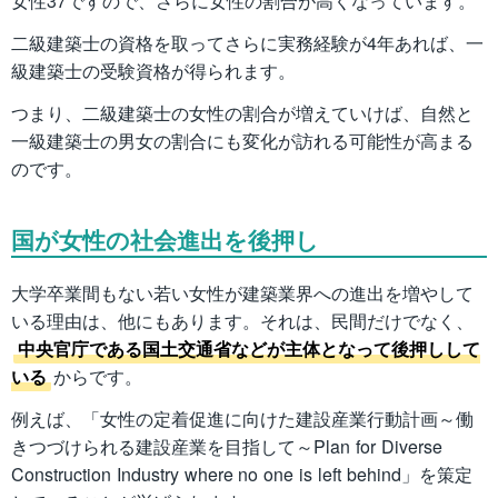
女性37ですので、さらに女性の割合が高くなっています。
二級建築士の資格を取ってさらに実務経験が4年あれば、一
級建築士の受験資格が得られます。
つまり、二級建築士の女性の割合が増えていけば、自然と
一級建築士の男女の割合にも変化が訪れる可能性が高まる
のです。
国が女性の社会進出を後押し
大学卒業間もない若い女性が建築業界への進出を増やして
いる理由は、他にもあります。それは、民間だけでなく、
中央官庁である国土交通省などが主体となって後押しして
いる
からです。
例えば、「女性の定着促進に向けた建設産業行動計画～働
きつづけられる建設産業を目指して～Plan for Diverse
Construction Industry where no one is left behind」を策定