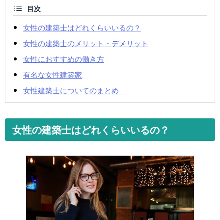
目次
女性の建築士はどれくらいいるの？
女性の建築士のメリット・デメリット
女性におすすめの働き方
有名な女性建築家
女性建築士についてのまとめ
女性の建築士はどれくらいいるの？