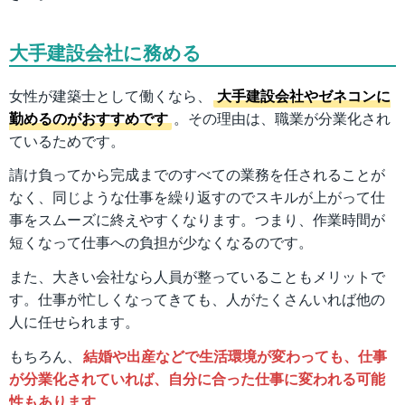
大手建設会社に務める
女性が建築士として働くなら、
大手建設会社やゼネコンに
勤めるのがおすすめです
。その理由は、職業が分業化され
ているためです。
請け負ってから完成までのすべての業務を任されることが
なく、同じような仕事を繰り返すのでスキルが上がって仕
事をスムーズに終えやすくなります。つまり、作業時間が
短くなって仕事への負担が少なくなるのです。
また、大きい会社なら人員が整っていることもメリットで
す。仕事が忙しくなってきても、人がたくさんいれば他の
人に任せられます。
もちろん、
結婚や出産などで生活環境が変わっても、仕事
が分業化されていれば、自分に合った仕事に変われる可能
性もあります
。