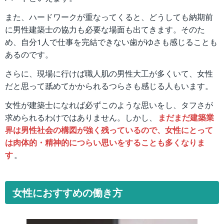
また、ハードワークが重なってくると、どうしても納期前
に男性建築士の協力も必要な場面も出てきます。そのた
め、自分1人で仕事を完結できない歯がゆさも感じることも
あるのです。
さらに、現場に行けば職人肌の男性大工が多くいて、女性
だと思って舐めてかかられるつらさも感じる人もいます。
女性が建築士になれば必ずこのような思いをし、タフさが
求められるわけではありません。しかし、
まだまだ建築業
界は男性社会の構図が強く残っているので、女性にとって
は肉体的・精神的につらい思いをすることも多くなりま
す
。
女性におすすめの働き方