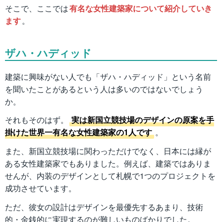
そこで、ここでは
有名な女性建築家について紹介していき
ます
。
ザハ・ハディッド
建築に興味がない人でも「ザハ・ハディッド」という名前
を聞いたことがあるという人は多いのではないでしょう
か。
それもそのはず。
実は新国立競技場のデザインの原案を手
掛けた世界一有名な女性建築家の1人です
。
また、新国立競技場に関わっただけでなく、日本には縁が
ある女性建築家でもありました。例えば、建築ではありま
せんが、内装のデザインとして札幌で1つのプロジェクトを
成功させています。
ただ、彼女の設計はデザインを最優先するあまり、技術
的・金銭的に実現するのが難しいものばかりでした。