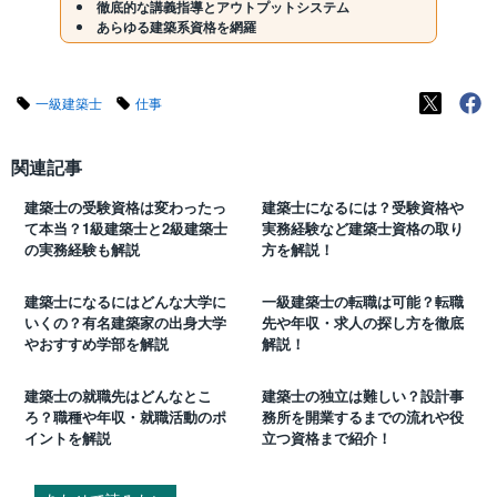
徹底的な講義指導とアウトプットシステム
あらゆる建築系資格を網羅
一級建築士
仕事
関連記事
建築士の受験資格は変わったっ
建築士になるには？受験資格や
て本当？1級建築士と2級建築士
実務経験など建築士資格の取り
の実務経験も解説
方を解説！
建築士になるにはどんな大学に
一級建築士の転職は可能？転職
いくの？有名建築家の出身大学
先や年収・求人の探し方を徹底
やおすすめ学部を解説
解説！
建築士の就職先はどんなとこ
建築士の独立は難しい？設計事
ろ？職種や年収・就職活動のポ
務所を開業するまでの流れや役
イントを解説
立つ資格まで紹介！