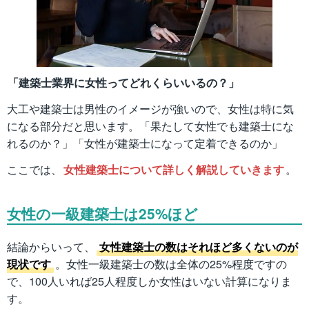
「建築士業界に女性ってどれくらいいるの？」
大工や建築士は男性のイメージが強いので、女性は特に気
になる部分だと思います。「果たして女性でも建築士にな
れるのか？」「女性が建築士になって定着できるのか」
ここでは、
女性建築士について詳しく解説していきます
。
女性の一級建築士は25%ほど
結論からいって、
女性建築士の数はそれほど多くないのが
現状です
。女性一級建築士の数は全体の25%程度ですの
で、100人いれば25人程度しか女性はいない計算になりま
す。