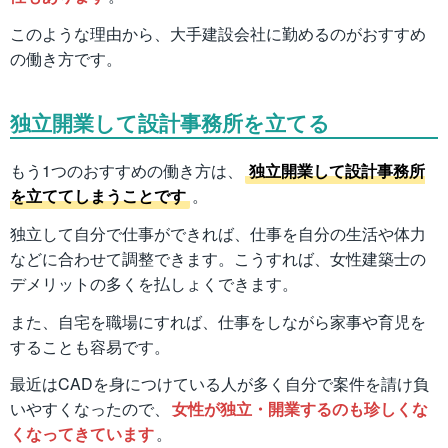
このような理由から、大手建設会社に勤めるのがおすすめ
の働き方です。
独立開業して設計事務所を立てる
もう1つのおすすめの働き方は、
独立開業して設計事務所
を立ててしまうことです
。
独立して自分で仕事ができれば、仕事を自分の生活や体力
などに合わせて調整できます。こうすれば、女性建築士の
デメリットの多くを払しょくできます。
また、自宅を職場にすれば、仕事をしながら家事や育児を
することも容易です。
最近はCADを身につけている人が多く自分で案件を請け負
いやすくなったので、
女性が独立・開業するのも珍しくな
くなってきています
。