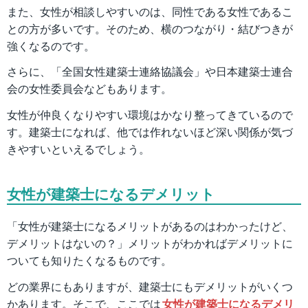
また、女性が相談しやすいのは、同性である女性であるこ
との方が多いです。そのため、横のつながり・結びつきが
強くなるのです。
さらに、「全国女性建築士連絡協議会」や日本建築士連合
会の女性委員会などもあります。
女性が仲良くなりやすい環境はかなり整ってきているので
す。建築士になれば、他では作れないほど深い関係が気づ
きやすいといえるでしょう。
女性が建築士になるデメリット
「女性が建築士になるメリットがあるのはわかったけど、
デメリットはないの？」メリットがわかればデメリットに
ついても知りたくなるものです。
どの業界にもありますが、建築士にもデメリットがいくつ
かあります。そこで、ここでは
女性が建築士になるデメリ