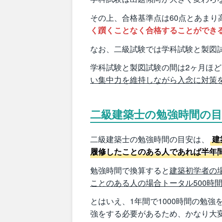
その上、合格基準点は60点とあまり
く躓くことなく合格することができ
なお、二級試験では学科試験と製図
学科試験と製図試験の間は2ヶ月ほ
い集中力を維持しながら入念に対策
二級建築士の勉強時間の
二級建築士の勉強時間の目安は、
建
履修したことのある人であれば半年
勉強時間で換算すると
建築初学者の場
ことのある人の場合トータル500時
とはいえ、1年間で1000時間の勉
強をする必要があるため、かなり大