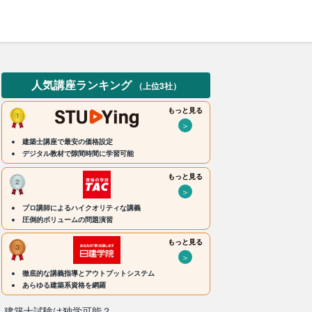
人気講座ランキング
（上位3社）
もっと見る
＞
建築士講座で最安の価格設定
デジタル教材で隙間時間に学習可能
もっと見る
＞
プロ講師によるハイクオリティな講義
圧倒的ボリュームの問題演習
もっと見る
＞
徹底的な講義指導とアウトプットシステム
あらゆる建築系資格を網羅
建築士試験は独学可能？