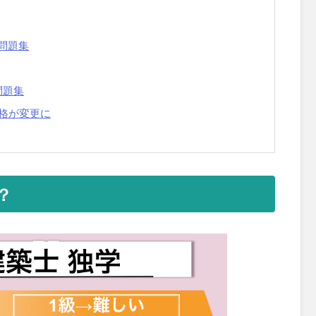
問題集
問題集
資格が変更に
？