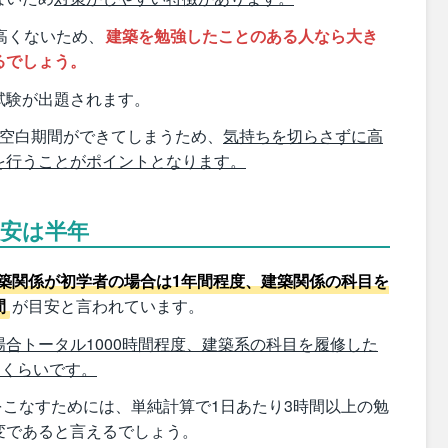
高くないため、
建築を勉強したことのある人なら大き
るでしょう。
試験が出題されます。
ど空白期間ができてしまうため、
気持ちを切らさずに高
を行うことがポイントとなります。
目安は半年
築関係が初学者の場合は1年間程度、建築関係の科目を
間
が目安と言われています。
合トータル1000時間程度、建築系の科目を履修した
間くらいです。
強をこなすためには、単純計算で1日あたり3時間以上の勉
変であると言えるでしょう。