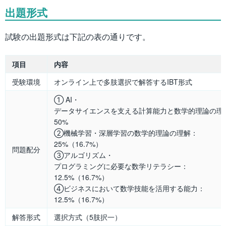
出題形式
試験の出題形式は下記の表の通りです。
項目
内容
受験環境
オンライン上で多肢選択で解答するIBT形式
① AI・
データサイエンスを支える計算能力と数学的理論の理
50%
②機械学習・深層学習の数学的理論の理解：
25%（16.7%）
問題配分
③アルゴリズム・
プログラミングに必要な数学リテラシー：
12.5%（16.7%）
④ビジネスにおいて数学技能を活用する能力：
12.5%（16.7%）
解答形式
選択方式（5肢択一）