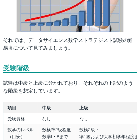
それでは、データサイエンス数学ストラテジスト試験の難
易度について見てみましょう。
受験階級
試験は中級と上級に分かれており、それぞれの下記のよう
な階級を想定しています。
項目
中級
上級
受験資格
なし
なし
数学のレベル
数検準2級程度
数検2級・
（目安）
数学Ⅰ・Aまで
準1級および大学初学年程度ま