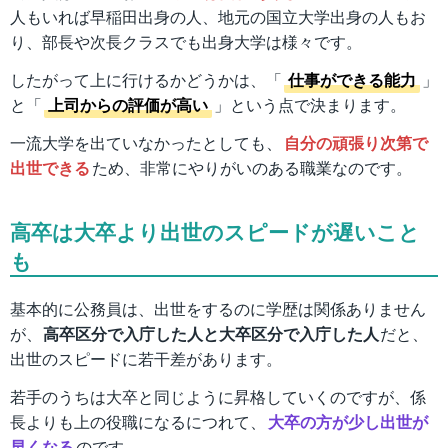
人もいれば早稲田出身の人、地元の国立大学出身の人もお
り、部長や次長クラスでも出身大学は様々です。
したがって上に行けるかどうかは、「
仕事ができる能力
」
と「
上司からの評価が高い
」という点で決まります。
一流大学を出ていなかったとしても、
自分の頑張り次第で
出世できる
ため、非常にやりがいのある職業なのです。
高卒は大卒より出世のスピードが遅いこと
も
基本的に公務員は、出世をするのに学歴は関係ありません
が、
高卒区分で入庁した人と大卒区分で入庁した人
だと、
出世のスピードに若干差があります。
若手のうちは大卒と同じように昇格していくのですが、係
長よりも上の役職になるにつれて、
大卒の方が少し出世が
早くなる
のです。