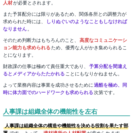
人材
が必要とされます。
また予算配分には限りがあるため、関係各所との調整力が
求められた時には、
しりぬぐいのようなこともしなければ
なりません
。
そのため判断力はもちろんのこと、
高度なコミュニケーシ
ョン能力も求められる
ため、優秀な人がかき集められるこ
とになります。
財政課の仕事は極めて責任重大であり、
予算分配を間違え
るとメディアからたたかれる
ことにもなりかねません。
よって業務内容は事業を成功させるために
過酷を極め、同
時に体力面でのハードワークも求められる
次第です。
人事課は組織全体の機能性を左右
人事課は組織全体の構造や機能性を決める役割を果たす部
署
です。よって、
適材適所の人材配置
が求められます。