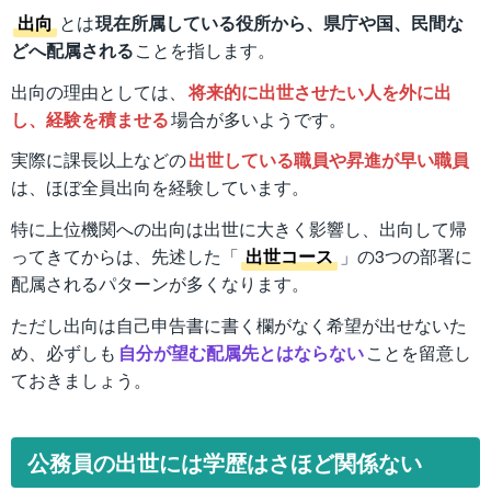
出向
とは
現在所属している役所から、県庁や国、民間な
どへ配属される
ことを指します。
出向の理由としては、
将来的に出世させたい人を外に出
し、経験を積ませる
場合が多いようです。
実際に課長以上などの
出世している職員や昇進が早い職員
は、ほぼ全員出向を経験しています。
特に上位機関への出向は出世に大きく影響し、出向して帰
ってきてからは、先述した「
出世コース
」の3つの部署に
配属されるパターンが多くなります。
ただし出向は自己申告書に書く欄がなく希望が出せないた
め、必ずしも
自分が望む配属先とはならない
ことを留意し
ておきましょう。
公務員の出世には学歴はさほど関係ない