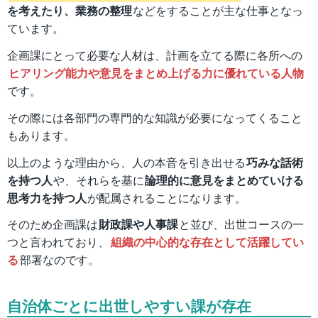
を考えたり、業務の整理
などをすることが主な仕事となっ
ています。
企画課にとって必要な人材は、計画を立てる際に各所への
ヒアリング能力や意見をまとめ上げる力に優れている人物
です。
その際には各部門の専門的な知識が必要になってくること
もあります。
以上のような理由から、人の本音を引き出せる
巧みな話術
を持つ人
や、それらを基に
論理的に意見をまとめていける
思考力を持つ人
が配属されることになります。
そのため企画課は
財政課や人事課
と並び、出世コースの一
つと言われており、
組織の中心的な存在として活躍してい
る
部署なのです。
自治体ごとに出世しやすい課が存在