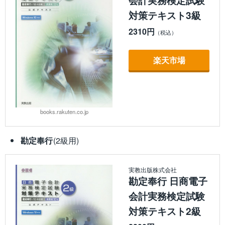
会計実務検定試験
対策テキスト3級
2310円
楽天市場
books.rakuten.co.jp
勘定奉行
(2級用)
実教出版株式会社
勘定奉行 日商電子
会計実務検定試験
対策テキスト2級