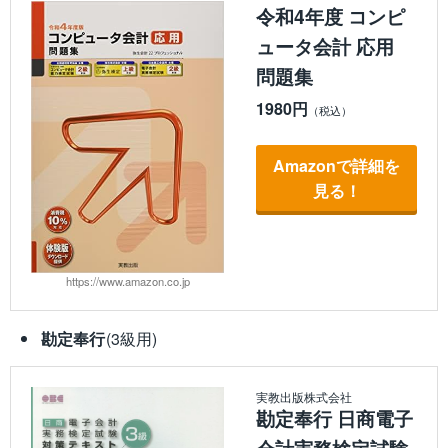
令和4年度 コンピ
ュータ会計 応用
問題集
1980円
Amazonで詳細を
見る！
https://www.amazon.co.jp
勘定奉行
(3級用)
実教出版株式会社
勘定奉行 日商電子