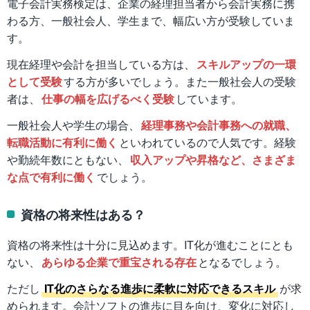
電子会計実務検定は、企業の経理担当者から会計実務に携
わる方、一般社会人、学生まで、幅広い方が受験していま
す。
現在経理や会計を担当している方は、
スキルアップの一環
として受験
する方が多いでしょう。また一般社会人の受験
者は、
仕事の幅を広げるべく受験
しています。
一般社会人や学生の場合、
経理事務や会計事務への就職、
転職活動に有利に働く
といわれているので人気です。経験
や勤続年数にともない、
収入アップや昇格など、さまざま
な点で有利に働く
でしょう。
資格の将来性はある？
資格の将来性は十分に見込めます。IT化が進むことにとも
ない、
あらゆる企業で重宝される存在
となるでしょう。
ただし
IT化のさらなる進歩に柔軟に対応できるスキル
が求
められます。会計ソフトの進歩に目を向け、変化に対応し