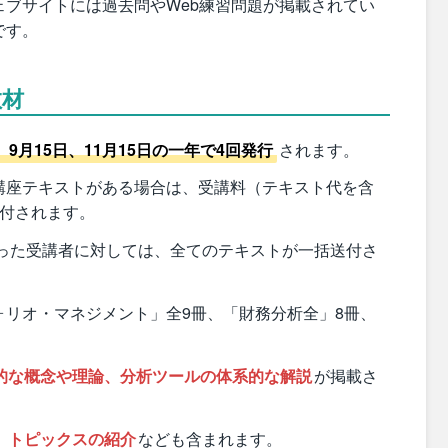
ブサイトには過去問やWeb練習問題が掲載されてい
です。
教材
、9月15日、11月15日の一年で4回発行
されます。
講座テキストがある場合は、受講料（テキスト代を含
送付されます。
行った受講者に対しては、全てのテキストが一括送付さ
ォリオ・マネジメント」全9冊、「財務分析全」8冊、
的な概念や理論、分析ツールの体系的な解説
が掲載さ
、トピックスの紹介
なども含まれます。