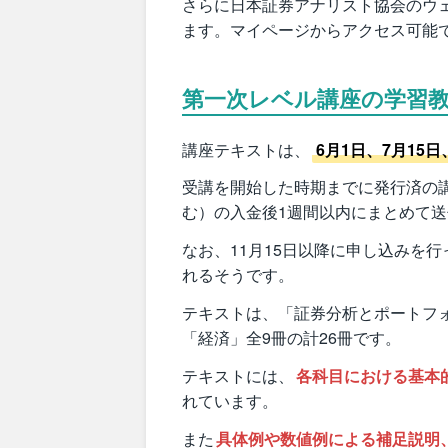
さらに日本証券アナリスト協会のウェ
ます。マイページからアクセス可能
第一次レベル講座の学習
講座テキストは、
6月1日、7月15日
受講を開始した時期までに発行済の
む）の入金後1週間以内にまとめて
なお、11月15日以降に申し込みを
れるそうです。
テキストは、「証券分析とポートフ
「経済」全9冊の計26冊です。
テキストには、
各科目における基本
れています。
また
具体例や数値例による補足説明