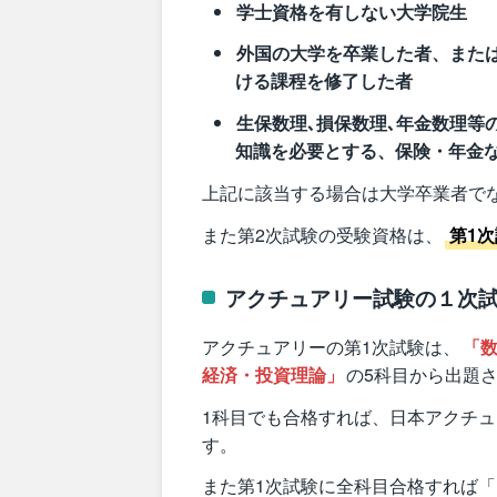
学士資格を有しない大学院生
外国の大学を卒業した者、また
ける課程を修了した者
生保数理､損保数理､年金数理等
知識を必要とする、保険・年金
上記に該当する場合は大学卒業者で
また第2次試験の受験資格は、
第1
アクチュアリー試験の１次
アクチュアリーの第1次試験は、
「
経済・投資理論」
の5科目から出題
1科目でも合格すれば、日本アクチ
す。
また第1次試験に全科目合格すれば「