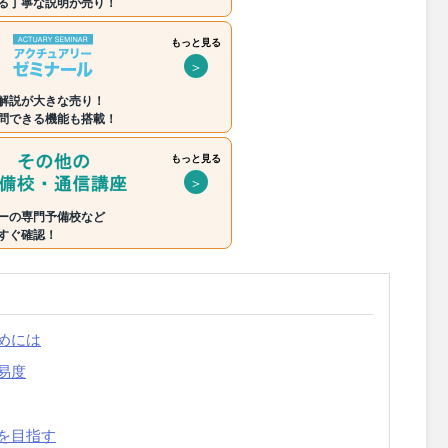
る丁寧な説明が売り！
もっと見る
＞
解説が大きな売り！
問できる機能も搭載！
もっと見る
＞
ーの専門予備校など
すぐ確認！
めには
易度
を目指す