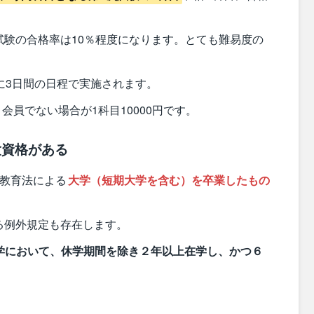
試験の合格率は10％程度になります。とても難易度の
に3日間の日程で実施されます。
、会員でない場合が1科目10000円です。
験資格がある
校教育法による
大学（短期大学を含む）を卒業したもの
る例外規定も存在します。
学において、休学期間を除き２年以上在学し、かつ６
）