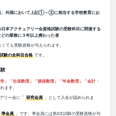
は、外国において上記①～③に相当する学校教育にお
の日本アクチュアリー会資格試験の受験科目に関連する
などの業務に３年以上携わった者
なくても受験資格が与えられます。
次試験の全科目合格
です。
試験
数学」「生保数理」「損保数理」「年金数理」「会計・
されます。
ュアリー会に「
研究会員
」として入会が認められま
準会員
」です。準会員には第2次試験の受験資格が与