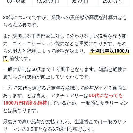
60〜64歳
1,350.9万円
92.7万円
238.7万円
20代についてですが、業務への責任感や高度な計算力はも
ちろん必要です。
また交渉力や非専門家に対して分かりやすい説明を行う能
力、コミュニケーション能力なども重要になります。それ
らの能力と経験によって給料が決まり、
平均は年収1000万
円
前後です。
一般に給与は50代まで上り調子となります。知識と経験に
裏打ちされ技術が向上していくからです。
一方で50代を過ぎると定年を意識して給与が下がる傾向に
あります。とは言え、アクチュアリーは
50代になっても
1800万円程度を維持
しているため、一般的なサラリーマン
とは異なります。
最後まで高い給与が支払えわれ、生涯賃金では一般のサラ
リーマンの3.5倍となる6.7億円を稼ぎます。