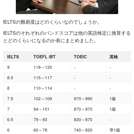
IELTSの難易度はどのくらいなのでしょうか。
IELTSのそれぞれのバンドスコアは他の英語検定に換算する
とどのくらいになるのか表にまとめました。
IELTS
TOEFL iBT
TOEIC
英検
9
118～120
-
-
8.5
115～117
-
-
8
110～114
-
-
7.5
102～109
970～990
1級
7
94～101
870～970
1級
6.5
79～93
820～870
-
6
60～78
740～820
準1級