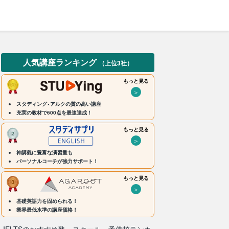
人気講座ランキング
（上位3社）
もっと見る
＞
スタディング×アルクの質の高い講座
充実の教材で600点を最速達成！
もっと見る
＞
神講義に豊富な演習量も
パーソナルコーチが強力サポート！
もっと見る
＞
基礎英語力を固められる！
業界最低水準の講座価格！