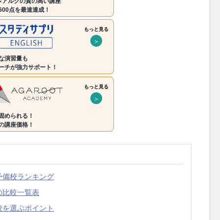
×アルクの質の高い講座
600点を最速達成！
もっと見る
＞
な演習量も
ーチが強力サポート！
もっと見る
＞
固められる！
の講座価格！
・予備校ランキング
の比較一覧表
備校を選ぶポイント