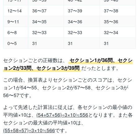
12〜14
36〜37
37〜39
37〜38
9〜11
34〜35
34〜36
35〜36
6〜8
32〜33
32〜33
32〜34
0〜5
31
31
31
セクションごとの正確数は、
セクション1が36問、セクシ
ョン2が33問、セクション3が39問
だったとします。
この場合、換算表よりセクションごとのスコアは、セクシ
ョン1が54〜55、セクション2が57〜58、セクション3が
56〜57です。
よって先述した計算法に従えば、各セクションの最小値の
平均値×10は、
(54+57+56)÷3×10≒556
となります。また各
セクションの最大値の平均値×10は、
(55+58+57)÷3×10≒566
です。