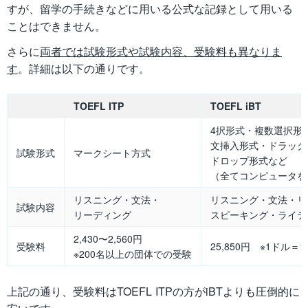
すが、留学の手続きなどに用いる公式な記録として用いる
ことはできません。
さらに
両者では試験形式や試験内容、受験料も異なりま
す
。詳細は以下の通りです。
TOEFL ITP
TOEFL iBT
4択形式・複数選択形
文挿入形式・ドラッグ
試験形式
マークシート方式
ドロップ形式など
（全てコンピュータを
リスニング・文法・
リスニング・文法・リ
試験内容
リーディング
スピーキング・ライテ
2,430〜2,560円
受験料
25,850円 ※1ドル＝
※200名以上の団体での受験
上記の通り、受験料はTOEFL ITPの方がiBTよりも圧倒的に