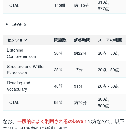
310点 -
TOTAL
140問
約115分
677点
Level 2
セクション
問題数
解答時間
スコアの範囲
Listening
30問
約22分
20点 - 50点
Comprehension
Structure and Written
25問
17分
20点 - 50点
Expression
Reading and
40問
31分
20点 - 50点
Vocabulary
200点 -
TOTAL
95問
約70分
500点
なお、
一般的によく利用されるのLevel1
の方なので、以下
ではLevel1を中心に解説します。