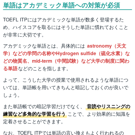
単語はアカデミック単語への対策が必須
TOEFL ITPにはアカデミックな単語が数多く登場するた
め、ハイスコアを取るにはそうした単語に慣れておくこと
が非常に大切です。
アカデミックな単語とは、具体的には
astronomy（天文
学）などの学問の名称やHydrogen sulfide（硫化水素）な
どの物質名、mid-term（中間試験）など大学の制度に関わ
る単語
などのことを指します。
よって、こうした大学の授業で使用されるような単語につ
いては、単語帳を用いてきちんと暗記しておくのが良いで
しょう。
また単語帳での暗記学習だけでなく、
音読やリスニングの
練習など多角的な学習を行う
ことで、より効果的に知識を
定着させることができます。
なお、TOEFL ITPでは単語の言い換えもよく行われるの