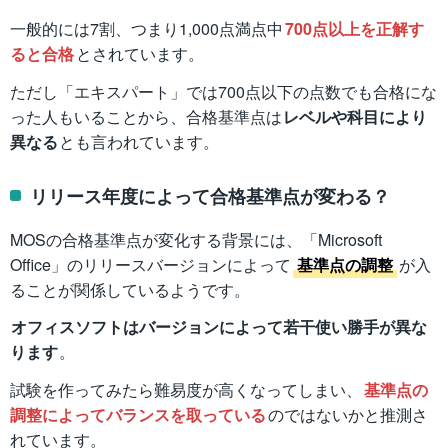
一般的には7割、つまり1,000点満点中
700点以上を正解す
ると合格
とされています。
ただし「エキスパート」では700点以下の点数でも合格にな
った人もいることから、合格基準点は
レベルや科目により
異なる
とも言われています。
リリース年度によって合格基準点が変わる？
MOSの合格基準点が変化する背景には、「Microsoft
Office」のリリースバージョンによって
基準点の調整
が入
ることが関係しているようです。
オフィスソフトはバージョンによって若干使い勝手が異な
ります
。
試験を作ってみたら難易度が高くなってしまい、
基準点の
調整によってバランスを取っている
のではないかと推測さ
れています。