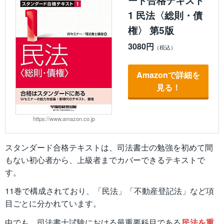
ード合格テキスト
1 民法〈総則・債
権〉 第5版
3080円
Amazonで詳細を
見る！
https://www.amazon.co.jp
スタンダード合格テキストは、司法書士の勉強を初めて間
もない初心者から、上級者までカバーできるテキストで
す。
11巻で構成されており、「民法」「不動産登記法」など項
目ごとに分かれています。
中でも、司法書士試験における最重要科目である
民法を重