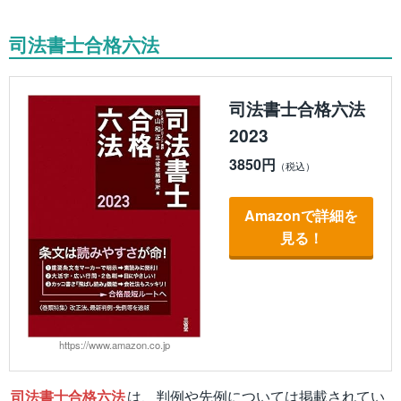
司法書士合格六法
司法書士合格六法
2023
3850円
Amazonで詳細を
見る！
https://www.amazon.co.jp
司法書士合格六法
は、判例や先例については掲載されてい