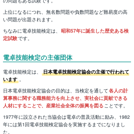
の問題もある試験です。
上位になるにつれ、無名数問題や負数問題など難易度の高
い問題が出題されます。
ちなみに電卓技能検定は、
昭和57年に誕生した歴史ある検
定試験
です。
電卓技能検定の主催団体
電卓技能検定は、
日本電卓技能検定協会の主催で行われて
います
。
日本電卓技能検定協会の目的は、当検定を通して
各人の計
算事務に関する職務能力を向上させ、実社会に貢献できる
人材にすることで、産業社会全体の振興を図る
ことです。
1977年に設立された当協会は電卓の普及活動に励み、1982
年には第1回電卓技能検定協会を実施するまでになりまし
た。