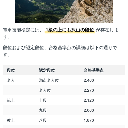
電卓技能検定には、
1級の上にも沢山の段位
が存在しま
す。
段位および認定段位、合格基準点の詳細は以下の通りで
す。
段位
認定段位
合格基準点
名人
満点名人位
2,400
名人位
2,270
範士
十段
2,120
九段
2,000
教士
八段
1,870