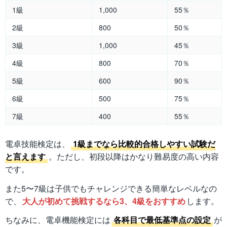
1級
1,000
55％
2級
800
50％
3級
1,000
45％
4級
800
70％
5級
600
90％
6級
500
75％
7級
400
55％
電卓技能検定は、
1級までなら比較的合格しやすい試験だ
と言えます
。ただし、初段以降はかなり難易度の高い内容
です。
また5〜7級は子供でもチャレンジできる簡単なレベルなの
で、
大人が初めて挑戦するなら3、4級をおすすめ
します。
ちなみに、電卓機能検定には
各科目で最低基準点の設定
が