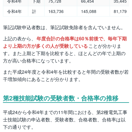
令和4年
下期
75,728
66,454
35,445
令和4年
計
163,736
145,088
81,179
筆記試験申込者数は、筆記試験免除者を含んでいません。
上記の表から、
年度合計の合格率は60％前後で、毎年下期
より上期の方が多くの人が受験している
ことが分かりま
す。また上期と下期を比較すると、ほとんどの年で上期の
方が高い合格率になっています。
また平成24年度と令和4年を比較すると年間の受験者数が若
干増加傾向にあることが分かります。
第2種技能試験の受験者数・合格率の推移
平成24から令和4年までの11年間における、第2種電気工事
士技能試験の申込者数、受験者数、合格者数、合格率は以
下の通りです。