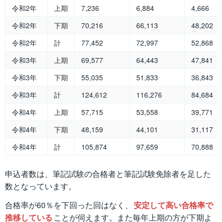
令和2年
上期
7,236
6,884
4,666
令和2年
下期
70,216
66,113
48,202
令和2年
計
77,452
72,997
52,868
令和3年
上期
69,577
64,443
47,841
令和3年
下期
55,035
51,833
36,843
令和3年
計
124,612
116,276
84,684
令和4年
上期
57,715
53,558
39,771
令和4年
下期
48,159
44,101
31,117
令和4年
計
105,874
97,659
70,888
申込者数は、筆記試験の合格者と筆記試験免除者を足した
数となっています。
合格率が60％を下回った回はなく、
安定して高い合格率で
推移している
ことが伺えます。また毎年上期の方が下期よ