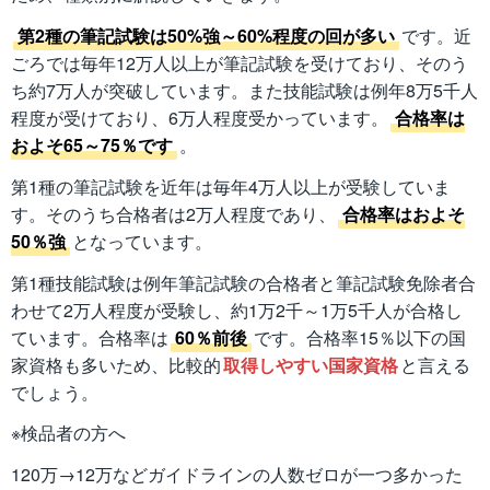
第2種の筆記試験は50%強～60%程度の回が多い
です。近
ごろでは毎年12万人以上が筆記試験を受けており、そのう
ち約7万人が突破しています。また技能試験は例年8万5千人
程度が受けており、6万人程度受かっています。
合格率は
およそ65～75％です
。
第1種の筆記試験を近年は毎年4万人以上が受験していま
す。そのうち合格者は2万人程度であり、
合格率はおよそ
50％強
となっています。
第1種技能試験は例年筆記試験の合格者と筆記試験免除者合
わせて2万人程度が受験し、約1万2千～1万5千人が合格し
ています。合格率は
60％前後
です。合格率15％以下の国
家資格も多いため、比較的
取得しやすい国家資格
と言える
でしょう。
※検品者の方へ
120万→12万などガイドラインの人数ゼロが一つ多かった