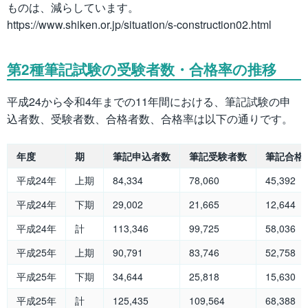
ものは、減らしています。
https://www.shiken.or.jp/situation/s-construction02.html
第2種筆記試験の受験者数・合格率の推移
平成24から令和4年までの11年間における、筆記試験の申
込者数、受験者数、合格者数、合格率は以下の通りです。
年度
期
筆記申込者数
筆記受験者数
筆記合格
平成24年
上期
84,334
78,060
45,392
平成24年
下期
29,002
21,665
12,644
平成24年
計
113,346
99,725
58,036
平成25年
上期
90,791
83,746
52,758
平成25年
下期
34,644
25,818
15,630
平成25年
計
125,435
109,564
68,388