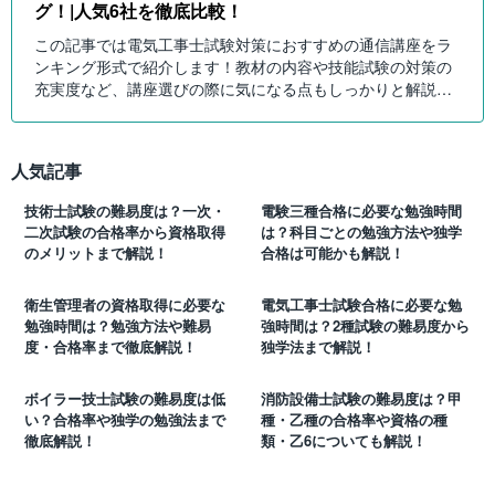
グ！|人気6社を徹底比較！
この記事では電気工事士試験対策におすすめの通信講座をラ
ンキング形式で紹介します！教材の内容や技能試験の対策の
充実度など、講座選びの際に気になる点もしっかりと解説し
ます。講座選びで迷っている方は必見の内容です！
人気記事
技術士試験の難易度は？一次・
電験三種合格に必要な勉強時間
二次試験の合格率から資格取得
は？科目ごとの勉強方法や独学
のメリットまで解説！
合格は可能かも解説！
衛生管理者の資格取得に必要な
電気工事士試験合格に必要な勉
勉強時間は？勉強方法や難易
強時間は？2種試験の難易度から
度・合格率まで徹底解説！
独学法まで解説！
ボイラー技士試験の難易度は低
消防設備士試験の難易度は？甲
い？合格率や独学の勉強法まで
種・乙種の合格率や資格の種
徹底解説！
類・乙6についても解説！