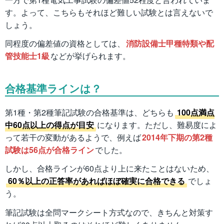
す。よって、こちらもそれほど難しい試験とは言えないで
しょう。
同程度の偏差値の資格としては、
消防設備士甲種特類や配
管技能士1級
などが挙げられます。
合格基準ラインは？
第1種・第2種筆記試験の合格基準は、どちらも
100点満点
中60点以上の得点が目安
になります。ただし、難易度によ
って若干の変動があるようで、例えば
2014年下期の第2種
試験は56点が合格ライン
でした。
しかし、合格ラインが60点より上に来たことはないため、
60％以上の正答率があればほぼ確実に合格できる
でしょ
う。
筆記試験は全問マークシート方式なので、きちんと対策す