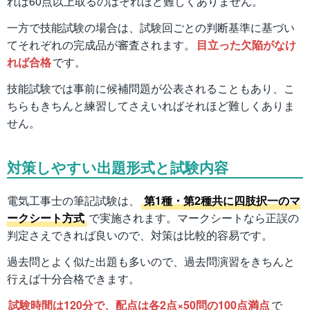
れば60点以上取るのはそれほど難しくありません。
一方で技能試験の場合は、試験回ごとの判断基準に基づい
てそれぞれの完成品が審査されます。
目立った欠陥がなけ
れば合格
です。
技能試験では事前に候補問題が公表されることもあり、こ
ちらもきちんと練習してさえいればそれほど難しくありま
せん。
対策しやすい出題形式と試験内容
電気工事士の筆記試験は、
第1種・第2種共に四肢択一のマ
ークシート方式
で実施されます。マークシートなら正誤の
判定さえできれば良いので、対策は比較的容易です。
過去問とよく似た出題も多いので、過去問演習をきちんと
行えば十分合格できます。
試験時間は120分で、配点は各2点×50問の100点満点
で