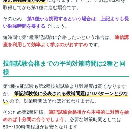
取得してから第1種に進む場合です。
そのため、
第1種から挑戦するという場合は、上記よりも長
い勉強時間を要する
でしょう。
短時間で第1種筆記試験に合格したいという場合は、
通信講
座を利用して効率よく学ぶのがおすすめ
です。
技能試験合格までの平均対策時間は2種と同
様
第1種技能試験も第2種技能試験より難易度は高くなります
が、
筆記試験後に公表される候補問題は10パターンと少な
い
ので、対策時間はそれほど変わりません。
そのため第2種同様、
筆記試験合格後から本格的に対策を始
めれば十分間に合うでしょう
。必要な対策時間としては
50〜100時間程度が目安となります。