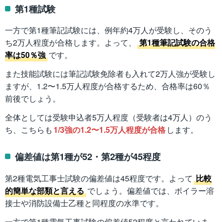
第1種試験
一方で第1種筆記試験には、例年約4万人が受験し、そのう
ち2万人程度が合格します。よって、
第1種筆記試験の合格
率は50％強
です。
また技能試験には筆記試験免除者も入れて2万人強が受験し
ますが、1.2〜1.5万人程度が合格するため、合格率は60％
前後でしょう。
全体としては受験申込者5万人程度（受験者は4万人）のう
ち、こちらも
1/3強の1.2〜1.5万人程度が合格
します。
偏差値は第1種が52・第2種が45程度
第2種電気工事士試験の偏差値は45程度です。よって
比較
的簡単な部類と言える
でしょう。偏差値では、ボイラー溶
接士や消防設備士乙種と同程度の水準です。
一方で第1種電気工事試験の偏差値52程度と言われていま