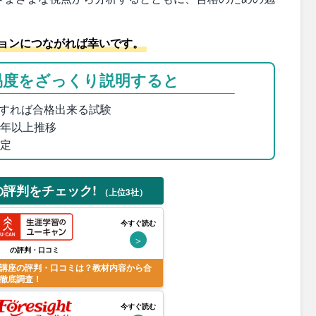
ョンにつながれば幸いです。
易度をざっくり説明すると
すれば合格出来る試験
0年以上推移
判定
の評判をチェック!
（上位3社）
今すぐ読む
＞
の評判・口コミ
講座の評判・口コミは？教材内容から合
徹底調査！
今すぐ読む