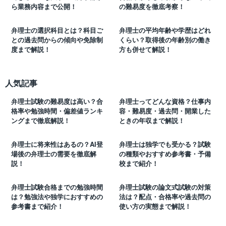
ら業務内容まで公開！
の難易度を徹底考察！
弁理士の選択科目とは？科目ご
弁理士の平均年齢や学歴はどれ
との過去問からの傾向や免除制
くらい？取得後の年齢別の働き
度まで解説！
方も併せて解説！
人気記事
弁理士試験の難易度は高い？合
弁理士ってどんな資格？仕事内
格率や勉強時間・偏差値ランキ
容・難易度・過去問・開業した
ングまで徹底解説！
ときの年収まで解説！
弁理士に将来性はあるの？AI登
弁理士は独学でも受かる？試験
場後の弁理士の需要を徹底解
の種類やおすすめ参考書・予備
説！
校まで紹介！
弁理士試験合格までの勉強時間
弁理士試験の論文式試験の対策
は？勉強法や独学におすすめの
法は？配点・合格率や過去問の
参考書まで紹介！
使い方の実態まで解説！