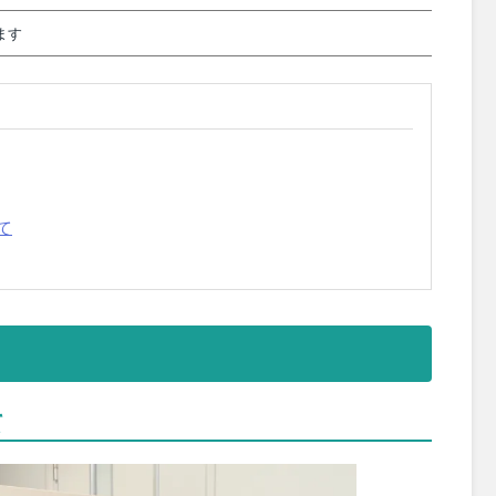
ます
て
て