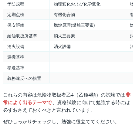
予防規程
物理変化および化学変化
物
定期点検
有機化合物
有
保安距離
燃焼原理(燃焼三要素)
燃
給油取扱所基準
消火三要素
消
消火設備
消火設備
消
運搬基準
移送基準
義務違反への措置
これらの内容は危険物取扱者乙4（乙種4類）の試験では
非
常によく出るテーマで
、資格試験に向けて勉強する時には
必ずおさえておくべきと言われています。
ぜひしっかりチェックし、勉強に役立ててください。