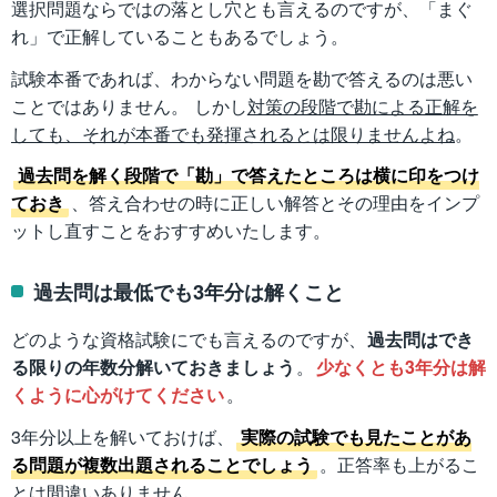
選択問題ならではの落とし穴とも言えるのですが、「まぐ
れ」で正解していることもあるでしょう。
試験本番であれば、わからない問題を勘で答えるのは悪い
ことではありません。 しかし
対策の段階で勘による正解を
しても、それが本番でも発揮されるとは限りませんよね
。
過去問を解く段階で「勘」で答えたところは横に印をつけ
ておき
、答え合わせの時に正しい解答とその理由をインプ
ットし直すことをおすすめいたします。
過去問は最低でも3年分は解くこと
どのような資格試験にでも言えるのですが、
過去問はでき
る限りの年数分解いておきましょう
。
少なくとも3年分は解
くように心がけてください
。
3年分以上を解いておけば、
実際の試験でも見たことがあ
る問題が複数出題されることでしょう
。正答率も上がるこ
とは間違いありません。