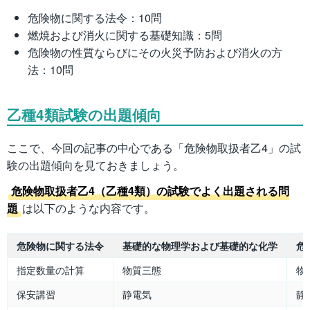
危険物に関する法令：10問
燃焼および消火に関する基礎知識：5問
危険物の性質ならびにその火災予防および消火の方
法：10問
乙種4類試験の出題傾向
ここで、今回の記事の中心である「危険物取扱者乙4」の試
験の出題傾向を見ておきましょう。
危険物取扱者乙4（乙種4類）の試験でよく出題される問
題
は以下のような内容です。
危険物に関する法令
基礎的な物理学および基礎的な化学
危
指定数量の計算
物質三態
物
保安講習
静電気
静