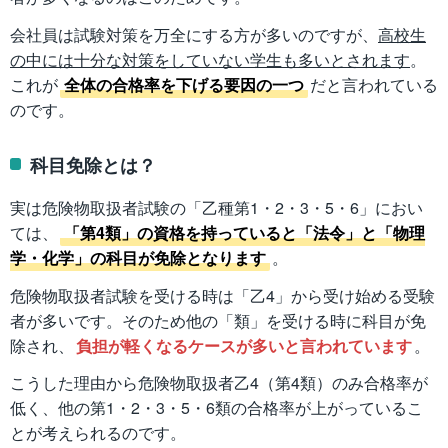
会社員は試験対策を万全にする方が多いのですが、
高校生
の中には十分な対策をしていない学生も多いとされます
。
これが
全体の合格率を下げる要因の一つ
だと言われている
のです。
科目免除とは？
実は危険物取扱者試験の「乙種第1・2・3・5・6」におい
ては、
「第4類」の資格を持っていると「法令」と「物理
学・化学」の科目が免除となります
。
危険物取扱者試験を受ける時は「乙4」から受け始める受験
者が多いです。そのため他の「類」を受ける時に科目が免
除され、
負担が軽くなるケースが多いと言われています
。
こうした理由から危険物取扱者乙4（第4類）のみ合格率が
低く、他の第1・2・3・5・6類の合格率が上がっているこ
とが考えられるのです。