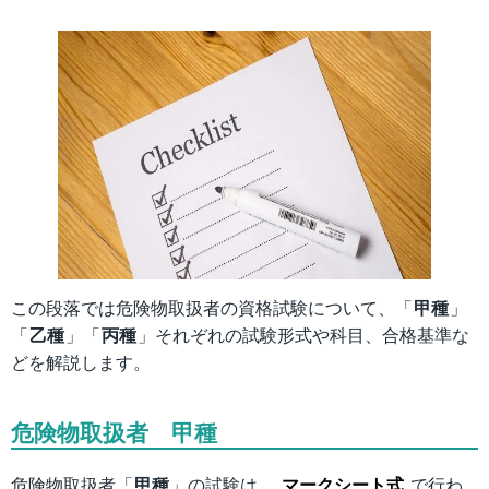
この段落では危険物取扱者の資格試験について、「
甲種
」
「
乙種
」「
丙種
」それぞれの試験形式や科目、合格基準な
どを解説します。
危険物取扱者 甲種
危険物取扱者「
甲種
」の試験は、
マークシート式
で行わ