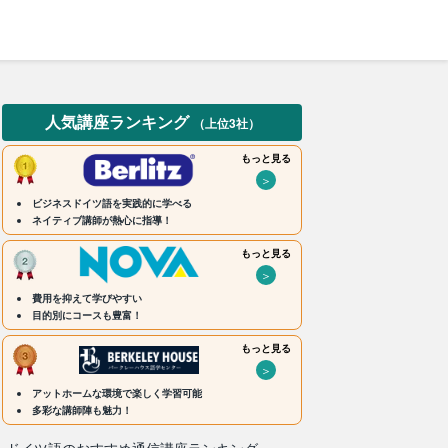
人気講座ランキング
（上位3社）
もっと見る
＞
ビジネスドイツ語を実践的に学べる
ネイティブ講師が熱心に指導！
もっと見る
＞
費用を抑えて学びやすい
目的別にコースも豊富！
もっと見る
＞
アットホームな環境で楽しく学習可能
多彩な講師陣も魅力！