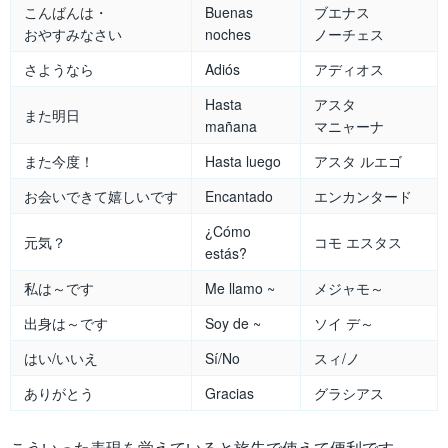
こんばんは・
Buenas
ブエナス
おやすみなさい
noches
ノーチェス
さようなら
Adiós
アディオス
Hasta
アスタ
また明日
mañana
マニャーナ
また今度！
Hasta luego
アスタ ルエゴ
お会いできて嬉しいです
Encantado
エンカンタード
¿Cómo
元気？
コモ エスタス
estás?
私は～です
Me llamo ~
メジャモ～
出身は～です
Soy de ~
ソイ デ～
はい/いいえ
Sí/No
スィ/ノ
ありがとう
Gracias
グラシアス
こういった表現を覚えていると旅先で使えて便利です。