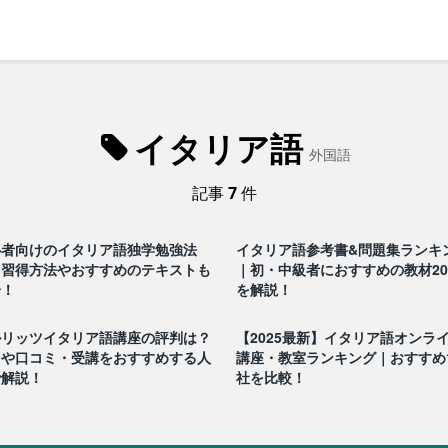
イタリア語
外国語
記事
7
件
心者向けのイタリア語独学勉強法
イタリア語参考書&問題集ランキ
？習得方法やおすすめのテキストも
｜初・中級者におすすめの教材2
介！
を解説！
ルリッツイタリア語講座の評判は？
【2025最新】イタリア語オンラ
用や口コミ・受講をおすすめする人
講座・教室ランキング｜おすすめ
で解説！
社を比較！