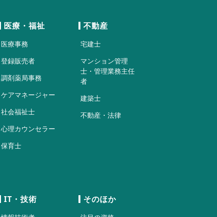
医療・福祉
不動産
医療事務
宅建士
登録販売者
マンション管理
士・管理業務主任
調剤薬局事務
者
ケアマネージャー
建築士
社会福祉士
不動産・法律
心理カウンセラー
保育士
IT・技術
そのほか