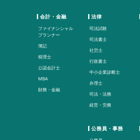
会計・金融
法律
ファイナンシャル
司法試験
プランナー
司法書士
簿記
社労士
税理士
行政書士
公認会計士
中小企業診断士
MBA
弁理士
財務・金融
司法・法務
経営・労務
公務員・事務